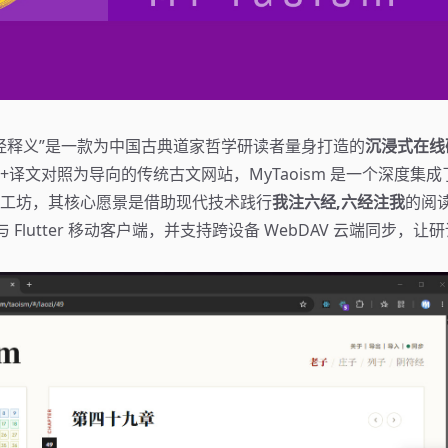
m 道经释义”是一款为中国古典道家哲学研读者量身打造的
沉浸式在线
译文对照为导向的传统古文网站，MyTaoism 是一个深度集成了
工坊，其核心愿景是借助现代技术践行
我注六经,六经注我
的阅
端与 Flutter 移动客户端，并支持跨设备 WebDAV 云端同步，