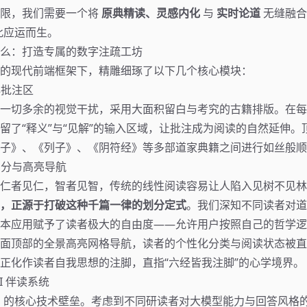
局限，我们需要一个将
原典精读、灵感内化
与
实时论道
无缝融合
此应运而生。
么：打造专属的数字注疏工坊
的现代前端框架下，精雕细琢了以下几个核心模块：
典批注区
一切多余的视觉干扰，采用大面积留白与考究的古籍排版。在每
留了“释义”与“见解”的输入区域，让批注成为阅读的自然延伸。
子》、《列子》、《阴符经》等多部道家典籍之间进行如丝般顺
划分与高亮导航
仁者见仁，智者见智，传统的线性阅读容易让人陷入见树不见林
，正源于打破这种千篇一律的划分定式
。我们深知不同读者对道
本应用赋予了读者极大的自由度——允许用户按照自己的哲学逻
面顶部的全景高亮网格导航，读者的个性化分类与阅读状态被直
正化作读者自我思想的注脚，直指“六经皆我注脚”的心学境界。
AI 伴读系统
oism 的核心技术壁垒。考虑到不同研读者对大模型能力与回答风