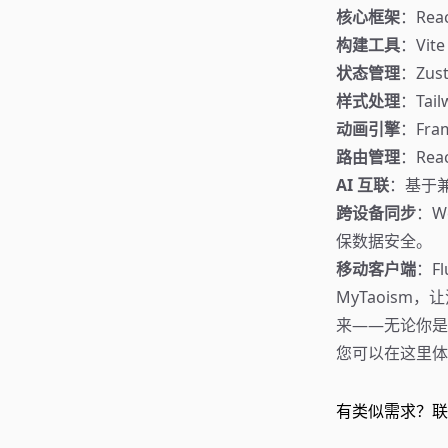
核心框架
：Rea
构建工具
：Vi
状态管理
：Zu
样式处理
：Ta
动画引擎
：Fr
路由管理
：Re
AI 互联
：基于兼
跨设备同步
：W
保数据安全。
移动客户端
：F
MyTaois
来——无论你是
您可以在这里
有类似需求？