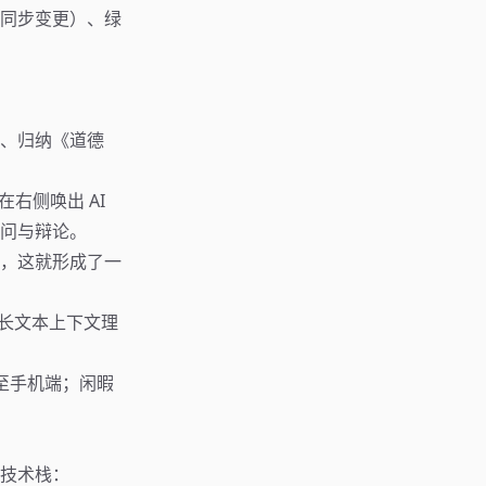
同步变更）、绿
：
、归纳《道德
右侧唤出 AI
问与辩论。
，这就形成了一
 的长文本上下文理
步至手机端；闲暇
技术栈：