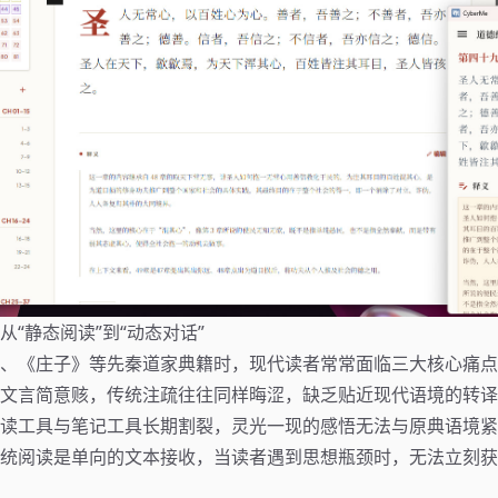
从“静态阅读”到“动态对话”
、《庄子》等先秦道家典籍时，现代读者常常面临三大核心痛点
文言简意赅，传统注疏往往同样晦涩，缺乏贴近现代语境的转译
读工具与笔记工具长期割裂，灵光一现的感悟无法与原典语境紧
统阅读是单向的文本接收，当读者遇到思想瓶颈时，无法立刻获