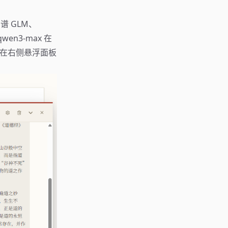
谱 GLM、
en3-max 在
时在右侧悬浮面板