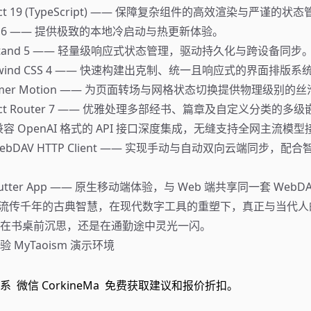
ct 19 (TypeScript) —— 保障复杂组件的高效渲染与严谨的状
te 6 —— 提供极致的本地冷启动与热更新体验。
stand 5 —— 轻量级响应式状态管理，驱动持久化与跨设备同步
ilwind CSS 4 —— 快速构建出克制、统一且响应式的界面排版系
amer Motion —— 为页面转场与网格状态切换提供物理级别的
act Router 7 —— 优雅处理多部经书、篇章及自定义分类的多
容 OpenAI 格式的 API 接口深度集成，无缝支持全网主流模型
ebDAV HTTP Client —— 实现手动与自动双向云端同步，配
lutter App —— 原生移动端体验，与 Web 端共享同一套 Web
m，让流传千年的古典智慧，在现代数字工具的重塑下，真正与当代人
在书桌前沉思，还是在通勤途中灵光一闪。
体验
MyTaoism 演示环境
联系
微信 CorkineMa
免费获取建议和报价折扣。