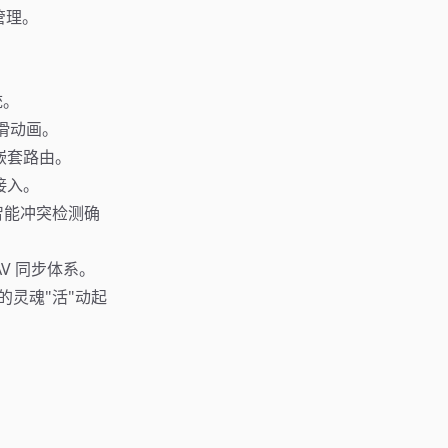
态管理。
。
统。
丝滑动画。
级嵌套路由。
接入。
合智能冲突检测确
DAV 同步体系。
的灵魂"活"动起