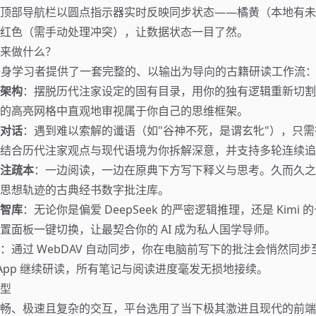
顶部导航栏以圆点指示器实时反映同步状态——橘黄（本地有未
红色（需手动处理冲突），让数据状态一目了然。
来做什么？
m 为终身学习者提供了一套完整的、以输出为导向的古籍研读工作流
架构
：摆脱历代注家设定的固有目录，用你的独有逻辑重新切割
的高亮网格中直观地审视属于你自己的思维框架。
对话
：遇到难以索解的谶语（如"谷神不死，是谓玄牝"），只需在
结合历代注家观点与现代语境为你拆解深意，并支持多轮连续追
注疏本
：一边阅读，一边在原典下方写下释义与思考。久而久之
思想轨迹的古典经书数字批注库。
智库
：无论你是偏爱 DeepSeek 的严密逻辑推理，还是 Kimi
置面板一键切换，让最契合你的 AI 成为私人国学导师。
：通过 WebDAV 自动同步，你在电脑前写下的批注会悄然同
ter App 继续研读，所有笔记与阅读进度毫发无损地接续。
型
畅、极速且复杂的交互，平台选用了当下极其激进且现代的前端