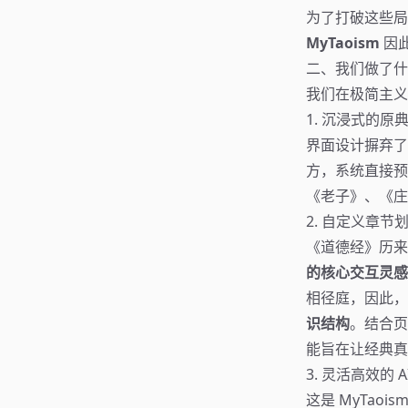
为了打破这些
MyTaoism
因
二、我们做了什
我们在极简主义
1. 沉浸式的原
界面设计摒弃了
方，系统直接预
《老子》、《庄
2. 自定义章节
《道德经》历来
的核心交互灵感
相径庭，因此，
识结构
。结合页
能旨在让经典真
3. 灵活高效的 
这是 MyTa