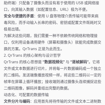
助终端）只配备了摄像头而没有易于使用的 USB 或网络接
口，向其输入数据（如配置信息、URL）极为不便。
安全与便捷的矛盾
：使用 U 盘等物理介质传输可能带来病
毒风险，而手动输入长串的密码、密钥或配置文件既耗时又
极易出错。
为解决这些问题，我们需要一种不依赖传统网络和物理接
口，仅利用设备通用硬件（屏幕和摄像头）就能完成数据交
换的方案。QrTrans 正是为此而生。
2. QrTrans 的核心架构与设计哲学
QrTrans 的核心思想是
“数据视频化”
与
“逐帧解码”
。它将
文件或文本数据进行切片，并将每一片数据编码成一个独立
的二维码。发送端像播放视频一样，将这些二维码以一定的
帧率在屏幕上循环播放；接收端则通过摄像头连续捕捉这些
二维码图像，解码并重组出完整的数据。
动态化、可配置的数据传输
文件分片与编码
：应用首先将待传输的文件或文本二进制数