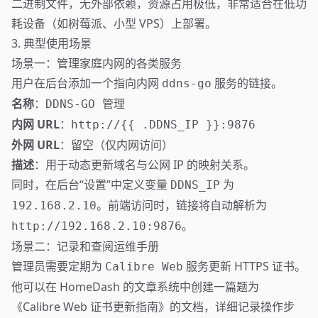
二进制文件，无外部依赖，资源占用极低，非常适合在低功
耗设备（如树莓派、小型 VPS）上部署。
3. 典型使用场景
场景一：管理家庭内网的各类服务
用户在后台添加一个指向内网
服务的链接。
ddns-go
名称
：
DDNS-GO 管理
内网 URL
：
http://{{ .DDNS_IP }}:9876
外网 URL
：留空（仅内网访问）
描述
：用于动态更新域名与公网 IP 的映射关系。
同时，在后台“设置”中定义变量
为
DDNS_IP
。前端访问时，链接将自动解析为
192.168.2.10
。
http://192.168.2.10:9876
场景二：记录和查阅运维手册
管理员需要定期为
服务更新 HTTPS 证书。
Calibre Web
他可以在 HomeDash 的文章系统中创建一篇题为
《Calibre Web 证书更新指南》的文档，详细记录操作步