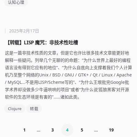
认知心理
2025年2月17日
【转载】LISP 魔咒：非技术性吐槽
这是一篇非技术性质的文章，但是它也许比很多技术文章能更好地
解释一些疑问。列举几个无聊的的命题：“为什么世界上最好的编程
语言没有得到它应有的地位”、“为什么自底向上支撑着我们个人计算
机乃至整个网络的Unix / BSD / GNU / GTK+ / Qt / Linux / Apache
/ MySQL...不是用LISP/Scheme写的”、“为什么王垠批完Google批
学术界却没做多少牛逼哄哄的项目”或者“为什么说‘孤狼黑客’对开源
软件的生态环境是有害的”……诸如此类。
Clojure
转载
1
...
3
4
5
...
19