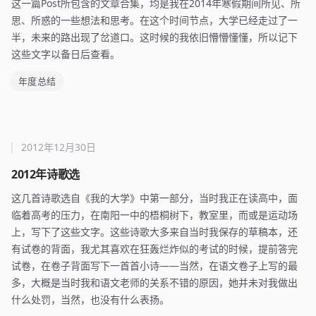
这一篇Post所包含的文章合集，均是我在2014年寒假期间所见、所
思、所惑的一些想法和思考。在这个时间节点，大学已经走过了一
半，未来的路出现了岔道口。这时候的我依旧懵懵懂懂，所以记下
这些文字以备日后查看。
年度总结
2012年12月30日
2012年诗歌选
这几首诗歌选自《我的大学》中第一部分，当时我正在读高中，面
临着高考的压力，在南阳一中的梧桐树下，教室里，而或是运动场
上，写下了这些文字。这些诗歌大多来自当时我保存的草稿本，还
有试卷的背面，我尤其喜欢在狂轰烂炸似的考试的时候，提前答完
试卷，在卷子背面写下一首首小诗——当然，在语文卷子上写的最
多，大概是当时我和语文老师的关系不错的原因，她并未对我做出
什么处罚，当然，也没有什么表扬。