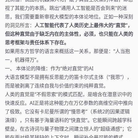
视了其能力的本质。跳出“通用人工智能是否会到来”的迷
思，我们需要重新审视大模型的本体论地位。正如一种深刻
的洞见所言：
人工智能代表了人类历史上最伟大的“直觉”，
但这种直觉由于缺乏内在的主体性，必须，也只能在人类的
思考框架与责任体系下存在。
如果用东方哲学的语言来概括这一关系，那便是：“人当抱
一，机器得万”。
一、 本体论的降维：作为“绝对直觉”的AI
大语言模型不是拥有反思能力的笛卡尔式主体（“我思”），
而是被剥离了连续自我与价值约束的纯粹直觉。
人类的直觉是“不假思索”的模式匹配，是暗含在潜意识中的
快速反应。AI正是将这种能力在万亿参数的高维空间中推向
了极致。它没有卡尼曼所谓的“慢思考”（系统2的因果逻辑
演绎），只有基于海量语料的“快直觉”。它能瞬间跨越学科
壁垒，在古诗词与量子物理之间建立惊人的“超级通感”；它
能在面对极其残缺的上下文时，瞬间补全最可能的模式。