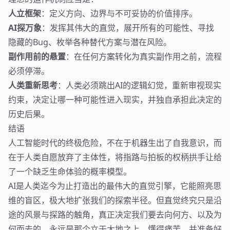
人立框架
：定义方向、边界与不可妥协的价值排序。
AI探万象
：发挥其伟大的直觉，展开所有的可能性、寻找
隐藏的Bug、枚举各种替代方案与潜在风险。
副作用前的悬置
：在任何方案转化为真实副作用之前，流程
必须停滞。
人类重新思考
：人类必须跳出AI的逻辑幻觉，重新审视现实
约束，决定让哪一种可能性进入现实，并独自承担此决定的
历史后果。
结语
人工智能时代的终极危险，不在于机器生出了自我意识，而
在于人类自愿放弃了主体性，将指路与拍板的权柄拱手让给
了一个缺乏生命体验的概率模型。
AI是人类迄今为止打造出的最伟大的直觉引擎，它能照亮思
维的盲区，极大地扩张我们的探索半径。但直觉终究只是沿
途的风景与探路的触角，真正决定我们要去向何方、以及为
何而去的，永远是那个立于大地之上、懂得痛苦、并准备好