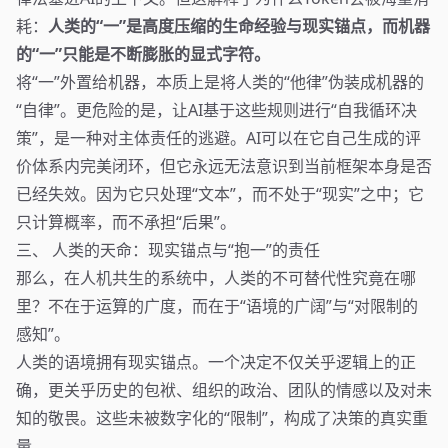
耗：
人类的“一”是高度压缩的生命经验与现实锚点，而机器
的“一”只能是不断膨胀的显式字符。
将“一”外置给机器，本质上是将人类的“他律”伪装成机器的
“自律”。更危险的是，让AI基于这些规则进行“自我循环决
策”，是一种对主体责任的逃避。AI可以在它自己生成的评
价体系内完美闭环，但它永远无法意识到当前框架本身是否
已经失效。因为它只处理“文本”，而不处于“现实”之中；它
只计算概率，而不承担“后果”。
三、 人类的天命：现实锚点与“抱一”的责任
那么，在人机共生的系统中，人类的不可替代性究竟在哪
里？不在于运算的广度，而在于“语境的广阔”与“对限制的
感知”。
人类的语境拥有现实锚点。一个决定不仅关乎逻辑上的正
确，更关乎历史的包袱、组织的政治、团队的情感以及对未
知的敬畏。这些未被数字化的“限制”，构成了决策的真实重
量。