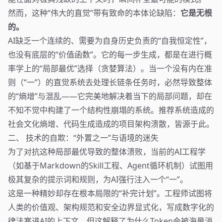
然而，这种“伟大的直觉”带有致命的本体论缺陷：
它是无根
的。
AI缺乏一个连续的、需要为自身历史负责的“自我恒定性”，
也没有底层的“价值函数”。它的每一步生成，都是在进行概
率学上的“局部最优”选择（贪婪算法）。当一个没有内在准
则（“一”）的直觉系统去处理长链条任务时，必然导致整体
的“熵增”与混乱——它完美地解决着当下的局部问题，却在
不知不觉中构建了一个结构性崩塌的系统。推荐系统造成的
社会文化熵增、代码生成造成的项目架构溃散，皆源于此。
二、 技术的自欺：“外置之一”与语境的迷失
为了对抗这种局部最优导致的整体溃败，当前的AI工程学
（如基于Markdown的Skill工程、Agent循环机制）试图用
极其复杂的提示词和规则，为AI强行注入一个“一”。
这是一种精妙却存在根本局限的“补完计划”。工程师试图将
人类的价值观、架构规范和安全边界显式化，写成数字化的
律法塞进AI的上下文。但这解释了为什么Token会被海量消