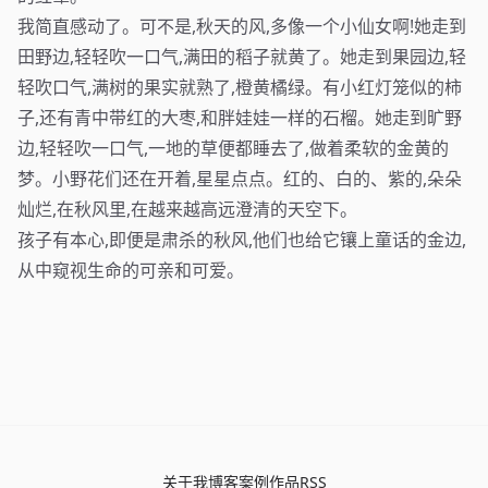
我简直感动了。可不是,秋天的风,多像一个小仙女啊!她走到
田野边,轻轻吹一口气,满田的稻子就黄了。她走到果园边,轻
轻吹口气,满树的果实就熟了,橙黄橘绿。有小红灯笼似的柿
子,还有青中带红的大枣,和胖娃娃一样的石榴。她走到旷野
边,轻轻吹一口气,一地的草便都睡去了,做着柔软的金黄的
梦。小野花们还在开着,星星点点。红的、白的、紫的,朵朵
灿烂,在秋风里,在越来越高远澄清的天空下。
孩子有本心,即便是肃杀的秋风,他们也给它镶上童话的金边,
从中窥视生命的可亲和可爱。
关于我
博客
案例
作品
RSS