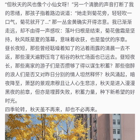
“但秋天的风也像个小仙女呀！”另一个清脆的声音打断了我
的思绪，那孩子指着路边说道：“她走到菊花旁，轻轻吹一
口气，菊花就开了...” 那一丛金黄确实开得恣意。我已渐渐
走远，却不由得一声感叹：落叶归根是结束，菊花傲霜是坚
持，秋风既是夏的落幕，意味着收获，也是蛰伏的序章。
昼长夜短，那些曾经聒噪着知了的沾着雨露的清晨一去不
返，那些漫天遍野压弯了稻谷的秋忙场面也已远去。昼短夜
长，那些离家的游子们是否攒够了得以谋生积蓄？那些宿醉
的浪人们是否又对昨日分别的情人坦然释怀？秋风涌起，暗
夜降至，萧瑟的景观肃穆且让人心生悲凉，秋天是进入漫漫
黑夜的前章，但亦是埋葬失败，积蓄力量，种下新希望的好
时光。
四季轮转，秋天虽不再来，却也不必再来。