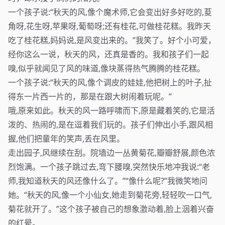
一个孩子说:“秋天的风,像个魔术师,它会变出好多好吃的,荾
角呀,花生呀,苹果呀,葡萄呀;还有桂花,可做桂花糕。我昨天
吃了桂花糕,妈妈说,是风变出来的。”我笑了。好个小可爱，
经你这么一说，秋天的风，还真是香的。我和孩子们一起
嗅,似乎就闻见了风的味道,像块蒸得热气腾腾的桂花糕。
一个孩子说:“秋天的风,像个调皮的娃娃,他把树上的叶子,扯
得东一片西一片的，那是在跟大树闹着玩呢。”
哦,原来如此。秋天的风一路呼啸而下,原是藏着笑的,它是活
泼的、热闹的,是在逗着我们玩的。孩子们伸出小手,跟风相
握,他们把童年的笑声,丢在风里。
走出园子,风继续在刮。院墙边一丛黄菊花,瓣瓣舒展,颜色浓
烈饱满。一个孩子跳过去,弯下腰嗅,突然快乐地冲我说:“老
师,我知道秋天的风还像什么了。”“像什么呢?”我微笑地问
她。“秋天的风,像一个小仙女,她走到菊花旁,轻轻吹一口气,
菊花就开了。”这个孩子被自己的想象激动着,脸上洇着兴奋
的红晕。