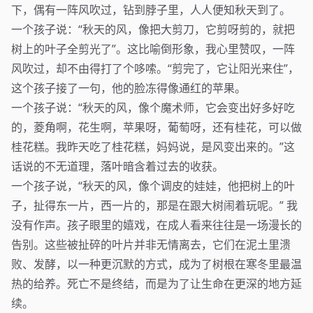
下，偶有一阵风吹过，钻到脖子里，人人便知秋天到了。
一个孩子说：“秋天的风，像把大剪刀，它剪呀剪的，就把
树上的叶子全剪光了”。这比喻倒形象，我心里赞叹，一阵
风吹过，却不由得打了个哆嗦。“剪完了，它让阳光来住”，
这个孩子接了一句，他的脸冻得像通红的苹果。
一个孩子说：“秋天的风，像个魔术师，它会变出好多好吃
的，菱角啊，花生啊，苹果呀，葡萄呀，还有桂花，可以做
桂花糕。我昨天吃了桂花糕，妈妈说，是风变出来的。”这
话说的不无道理，落叶暗含着过去的收获。
一个孩子说，“秋天的风，像个调皮的娃娃，他把树上的叶
子，扯得东一片，西一片的，那是在跟大树闹着玩呢。” 我
没有作声。孩子眼里的嬉戏，在成人看来往往是一场漫长的
告别。这些被扯碎的叶片并非无情离去，它们在泥土里溃
败、发酵，以一种更沉默的方式，成为了树根在寒冬里最温
热的给养。死亡不是终结，而是为了让生命在更深的地方延
续。