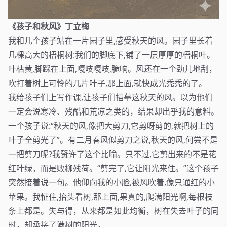
《孩子和秋风》丁立梅
我和几个孩子站在一片园子里,感受秋天的风。园子里长着
几棵高大的梧桐树:我们的脚底下,铺了一层厚厚的梧桐叶。
叶枯黄,脚踩在上面,嘎吱嘎吱,脆响。风还在一个劲儿地刮，
吹打着树上可怜的几片叶子,那上面,就快成光秃秃的了。
我给孩子们上写作课,让孩子们描摹这秋天的风。以为他们
一定会说寒冷、残酷和荒凉之类的，结果却出乎我的意料。
一个孩子说:“秋天的风,像把大剪刀,它剪呀剪的,就把树上的
叶子全剪光了”。有二月春风似剪刀之说,秋天的风,何尝不是
一把剪刀呢?我赞许了这个比喻。只不过,它剪出来的不是花
红叶绿，而是败柳残荷。“剪完了,它让阳光来住。”这个孩子
突然接着说一句。他仰向我的小脸,被风吹着,像只通红的小
苹果。我怔住,抬头看树,那上面,果真的,爬满阳光啊,每根枝
条上都是。失与得，从来都是如此均衡，树在失去叶子的同
时，却承接了满树的阳光。