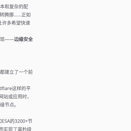
本和复杂的配
辗转腾挪……正如
以让许多希望快速
现——
边缘安全
都建立了一个前
flare这样的平
网站或应用时，
缘节点。
A的3200+节
而实现了毫秒级