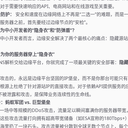
对于需要快速响应的API、电商网站和在线游戏至关重要。
全防护：
安全和速度在边缘网络上不再是“二选一”的难题，而是
服务器之前，首先要经过边缘节点的“安检”。
为中小开发者的“隐身衣”和“防弹盾”？
中小开发者而言，边缘安全解决了两个最核心的痛点：隐藏源站
IP：为你的服务器穿上“隐身衣”
NS解析交给边缘平台，你就完成了一项最关键的安全部署：
隐
攻击的，永远是边缘平台坚固的IP堡垒，而不是你那台可能只有5
根源上杜绝了针对源站IP的直接攻击。对于依赖API提供服务的
IP不被泄露和攻击，是保障业务连续性的生命线。
击：蚂蚁军团 vs. 巨型堡垒
一场中等规模的DDoS攻击，流量足以瞬间塞满你的服务器带宽
这些攻击流量打向拥有超高带宽储备（如ESA宣称的180Tbps+
海里扔了一块石头。攻击流量被分散到全球无数个节点上，每个