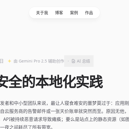
关于我
博客
案例
作品
7日
由 Gemini Pro 2.5 辅助创作
·
AI 总结
安全的本地化实践
发者和中小型团队来说，最让人寝食难安的噩梦莫过于：应用刚
自云服务商的告警邮件或一张天价账单就突然而至。原因无他，
击，API被持续恶意请求导致瘫痪；要么是站点上的静态资源（如
一夜之间耗尽了所有带宽。