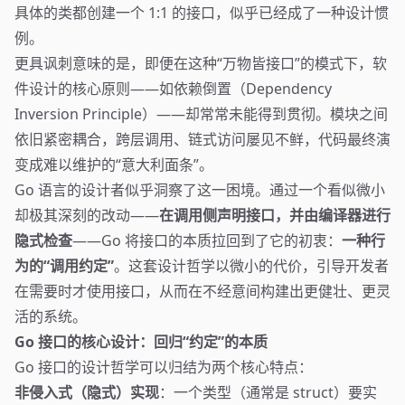
具体的类都创建一个 1:1 的接口，似乎已经成了一种设计惯
例。
更具讽刺意味的是，即便在这种“万物皆接口”的模式下，软
件设计的核心原则——如依赖倒置（Dependency
Inversion Principle）——却常常未能得到贯彻。模块之间
依旧紧密耦合，跨层调用、链式访问屡见不鲜，代码最终演
变成难以维护的“意大利面条”。
Go 语言的设计者似乎洞察了这一困境。通过一个看似微小
却极其深刻的改动——
在调用侧声明接口，并由编译器进行
隐式检查
——Go 将接口的本质拉回到了它的初衷：
一种行
为的“调用约定”
。这套设计哲学以微小的代价，引导开发者
在需要时才使用接口，从而在不经意间构建出更健壮、更灵
活的系统。
Go 接口的核心设计：回归“约定”的本质
Go 接口的设计哲学可以归结为两个核心特点：
非侵入式（隐式）实现
：一个类型（通常是 struct）要实