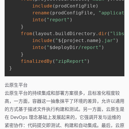
include
(
prodConfigFile
)
rename
(
prodConfigFile
,
"applicati
into
(
"report"
)
}
from
(
layout
.
buildDirectory
.
dir
(
"libs"
include
(
"
${
project
.
name
}
.jar"
)
into
(
"
$
deployDir
/report"
)
}
finalizedBy
(
"zipReport"
)
}
云原生平台
云原生平台的持续集成和部署方案很多，且标准化程度较
高，一方面，容器这一抽象抹平了环境的差异，允许以通用
的方式基于描述文件执行构建和测试。另一方面，云原生是
在 DevOps 理念基础上发展起来的，它强调开发与运维的
紧密协作：代码提交即测试、构建和自动集成。最后，云原