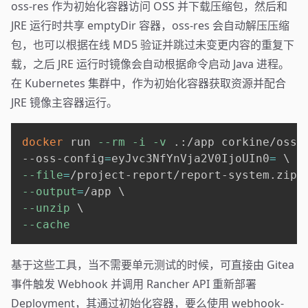
oss-res 作为初始化容器访问 OSS 并下载压缩包，然后和
JRE 运行时共享 emptyDir 容器，oss-res 会自动解压压缩
包，也可以根据在线 MD5 验证并跳过未变更内容的重复下
载，之后 JRE 运行时镜像会自动根据命令启动 Java 进程。
在 Kubernetes 集群中，作为初始化容器获取资源并配合
JRE 镜像主容器运行。
docker
 run 
--rm
-i
-v
 .:/app corkine/oss-
--oss-config
=
eyJvc3NfYnVja2V0IjoUIn0
=
\
--file
=
/project-report/report-system.zip 
--output
=
/app 
\
--unzip
\
--cache
基于这些工具，当不需要单元测试的时候，可直接由 Gitea
事件触发 Webhook 并调用 Rancher API 重新部署
Deployment，其通过初始化容器，要么使用 webhook-