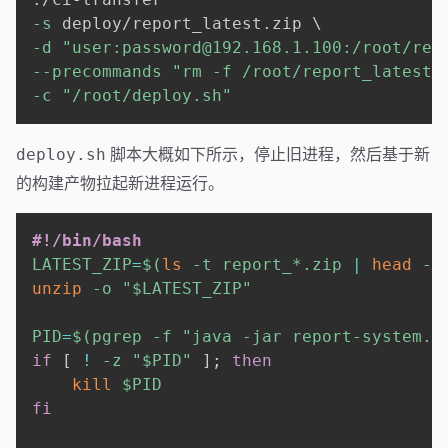
-s
 deploy/report_latest.zip 
\
-d
"user:password@192.168.1.100:/root/rep
--precommands
"rm -f /root/report_latest.
-c
"/root/deploy.sh"
脚本大概如下所示，停止旧进程，然后基于新
deploy.sh
的构建产物拉起新进程运行。
#!/bin/bash
LATEST_ZIP
=
$(
ls
-t
 report_*.zip 
|
head
-n
unzip
-o
"
$LATEST_ZIP
"
PID
=
$(
pgrep 
-f
"java -jar report-system.j
if
[
!
-z
"
$PID
"
]
;
then
kill
$PID
fi