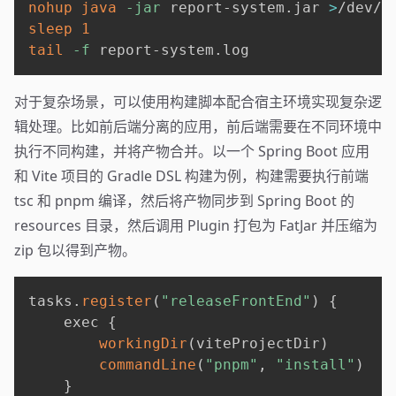
nohup
java
-jar
 report-system.jar 
>
/dev/n
sleep
1
tail
-f
对于复杂场景，可以使用构建脚本配合宿主环境实现复杂逻
辑处理。比如前后端分离的应用，前后端需要在不同环境中
执行不同构建，并将产物合并。以一个 Spring Boot 应用
和 Vite 项目的 Gradle DSL 构建为例，构建需要执行前端
tsc 和 pnpm 编译，然后将产物同步到 Spring Boot 的
resources 目录，然后调用 Plugin 打包为 FatJar 并压缩为
zip 包以得到产物。
tasks
.
register
(
"releaseFrontEnd"
)
{
    exec 
{
workingDir
(
viteProjectDir
)
commandLine
(
"pnpm"
,
"install"
)
}