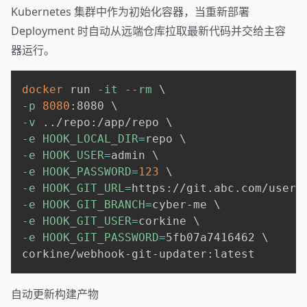
Kubernetes 集群中作为初始化容器，当重新部署
Deployment 时自动从远端仓库拉取最新代码并交给主容
器运行。
docker
 run 
-it
--rm
\
-p
8080
:8080 
\
-v
..
/repo:/app/repo 
\
-e
HOOK_LOCAL_DIR
=
repo 
\
-e
HOOK_USER
=
admin 
\
-e
HOOK_PASSWORD
=
123
\
-e
HOOK_GIT_URL
=
https://git.abc.com/user/
-e
HOOK_GIT_BRANCH
=
cyber-me 
\
-e
HOOK_GIT_USER
=
corkine 
\
-e
HOOK_GIT_PASSWORD
=
5fb07a7416462 
\
自动更新构建产物