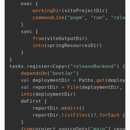
    exec 
{
workingDir
(
viteProjectDir
)
commandLine
(
"pnpm"
,
"run"
,
"relea
}
    sync 
{
from
(
viteOutputDir
)
into
(
springResourcesDir
)
}
}
tasks
.
register
<
Copy
>
(
"releaseBackend"
)
{
dependsOn
(
"bootJar"
)
val
 deploymentDir 
=
 Paths
.
get
(
deployD
val
 reportDir 
=
File
(
deploymentDir
,
"
into
(
deploymentDir
)
    doFirst 
{
        reportDir
.
mkdirs
(
)
        reportDir
.
listFiles
(
)
?
.
forEach
{
 
}
from
(
project
.
sourceSets
[
"main"
]
.
resou