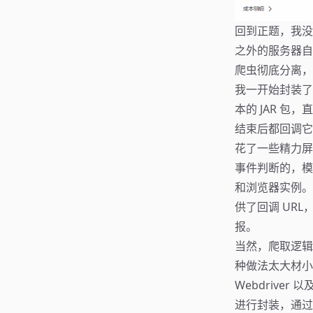
回到正题，我没
之外的服务器自
爬虫彻底分离，
我一开始封装了 Fir
本的 JAR 
结束后都回调它并
花了一些精力屏蔽
事件判断的，模
和浏览器实例。
供了回调 UR
报。
当然，爬取逻辑
种做法太大材小用。
Webdriver 
进行封装，通过一