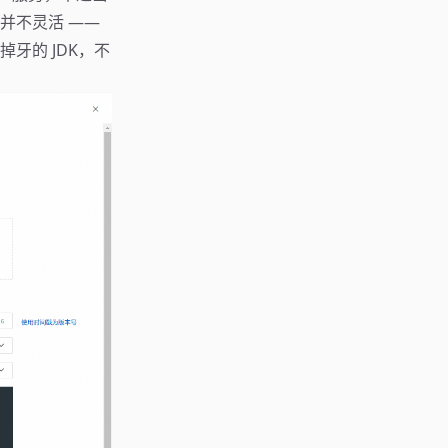
并不灵活 ——
掉牙的 JDK，不