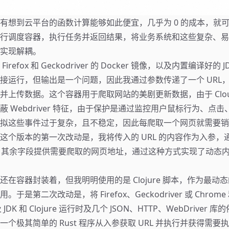
有想到云平台的函数计算能够如此便宜，几乎为 0 的成本，就
行调度容器，执行任务并返回结果，将业务系统和这些复杂、易
实现解耦。
efox 和 Geckodriver 的 Docker 镜像，以及内置编译好的 JDK 
包，直接运行，但输出是一个问题，因此我通过参数传递了一个 URL
上传数据。这个容器用于爬取网站的美剧更新数据，由于 Cloudf
 Webdriver 特征，由于保护是通过监控用户鼠标行为、点击
拟这些事件过于复杂，且不稳定，因此每爬取一个网页就需要销毁 We
这个版本的第一次改动是，我将传入的 URL 的内容作为入参，
L，其余字段提供需要爬取的网页地址，通过这种方式实现了动态
还在容器封装着，但我明明使用的是 Clojure 脚本，作为最动
于是第二次改动是，将 Firefox、Geckodriver 或 Chrome
以及 JDK 和 Clojure 运行时及几个 JSON、HTTP、WebDriver 
个极其简单的 Rust 程序从入参获取 URL 并执行并获得需要执行的 