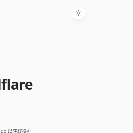
lare
odo 以获取待办