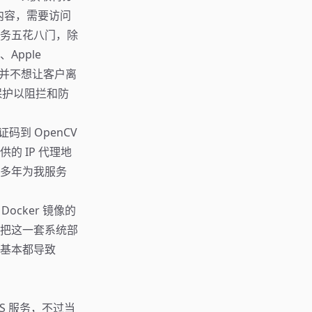
的内容，需要访问
务五花八门，除
、Apple
它们并不想让客户离
 保护以阻拦和防
码到 OpenCV
 IP 代理地
多年为我服务
ocker 镜像的
，我把这一套系统部
基本都导致
S 服务，不过当