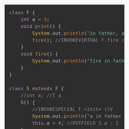
class
F
{
int
 a 
=
3
;
void
print
(
)
{
System
.
out
.
println
(
"in father, a 
fire
(
)
;
//INVOKEVIRTUAL F.fire ()
}
void
fire
(
)
{
System
.
out
.
println
(
"fire in fathe
}
}
class
S
extends
F
{
//int a; //I a
S
(
)
{
//INVOKESPECIAL F.<init> ()V
System
.
out
.
println
(
"a in father i
this
.
a 
=
4
;
//PUTFIELD S.a : I