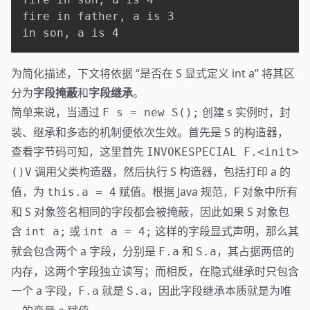
fire in father, a is 3

in son, a is 4
为简化描述，下文将依据 “是否在 S 显式定义 int a” 将其区
分为
字段掩蔽
和
字段继承
。
简单来说，当通过
创建 s 实例时，封
F s = new S();
装、继承和多态的机制便依次生效。首先是 S 的构造器，
查看字节码可知，这里首先
INVOKESPECIAL F.<init>
调用父类构造器，然后执行 S 构造器，包括打印 a 的
()V
值，为
赋值。根据 Java 规范，F 对象中所有
this.a = 4
和 S 对象签名相同的字段都会被掩蔽，因此如果 S 对象包
含
或
这样的字段显式声明，那么其
int a;
int a = 4;
就会包含两个 a 字段，分别是
和
，其占据两倍的
F.a
S.a
内存，这两个字段独立读写；而相反，在隐式继承时只包含
一个 a 字段，
就是
，因此字段继承本质就是为唯
F.a
S.a