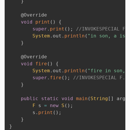
}
@Override
void
print
(
)
{
super
.
print
(
)
;
//INVOKESPECIAL F.
System
.
out
.
println
(
"in son, a is 
}
@Override
void
fire
(
)
{
System
.
out
.
println
(
"fire in son, 
super
.
fire
(
)
;
//INVOKESPECIAL F.f
}
public
static
void
main
(
String
[
]
 args
F
 s 
=
new
S
(
)
;
        s
.
print
(
)
;
}
}