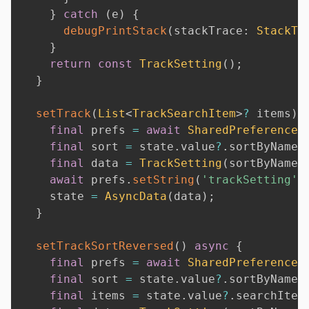
}
catch
(
e
)
{
debugPrintStack
(
stackTrace
:
StackTr
}
return
const
TrackSetting
(
)
;
}
setTrack
(
List
<
TrackSearchItem
>
?
 items
)
final
 prefs 
=
await
SharedPreferences
final
 sort 
=
 state
.
value
?
.
sortByName 
final
 data 
=
TrackSetting
(
sortByName
:
await
 prefs
.
setString
(
'trackSetting'
,
    state 
=
AsyncData
(
data
)
;
}
setTrackSortReversed
(
)
async
{
final
 prefs 
=
await
SharedPreferences
final
 sort 
=
 state
.
value
?
.
sortByName 
final
 items 
=
 state
.
value
?
.
searchItem