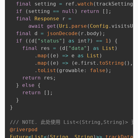
final
 setting 
=
 ref
.
watch
(
trackSettings
if
(
setting 
==
null
)
return
[
]
;
final
Response
 r 
=
await
get
(
Uri
.
parse
(
Config
.
visitsUr
final
 d 
=
jsonDecode
(
r
.
body
)
;
if
(
(
d
[
"status"
]
as
 int
?
)
==
1
)
{
final
 res 
=
(
d
[
"data"
]
as
List
)
.
map
(
(
e
)
=
>
 e 
as
List
)
.
map
(
(
e
)
=
>
(
e
.
first
.
toString
(
)
,
 
.
toList
(
growable
:
false
)
;
return
 res
;
}
else
{
return
[
]
;
}
}
/// NOTE. 此处使用 List<(String,String
@riverpod
Future
<
List
<
(
String
,
String
)
>>
trackData
(