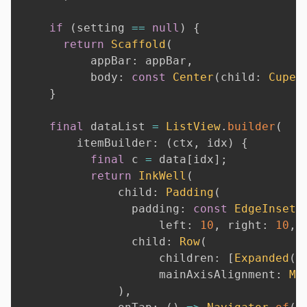
if
(
setting 
==
null
)
{
return
Scaffold
(
          appBar
:
 appBar
,
          body
:
const
Center
(
child
:
Cuper
}
final
 dataList 
=
ListView
.
builder
(
        itemBuilder
:
(
ctx
,
 idx
)
{
final
 c 
=
 data
[
idx
]
;
return
InkWell
(
              child
:
Padding
(
                padding
:
const
EdgeInsets
                    left
:
10
,
 right
:
10
,
 
                child
:
Row
(
                    children
:
[
Expanded
(
c
                    mainAxisAlignment
:
Ma
)
,