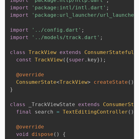
import
'package:http/http.dart'
;
import
'package:intl/intl.dart'
;
import
'package:url_launcher/url_launcher
import
'../config.dart'
;
import
'../models/track.dart'
;
class
TrackView
extends
ConsumerStatefulW
const
TrackView
(
{
super
.
key
}
)
;
@override
ConsumerState
<
TrackView
>
createState
(
)
}
class
 _TrackViewState 
extends
ConsumerSta
final
 search 
=
TextEditingController
(
)
;
@override
void
dispose
(
)
{