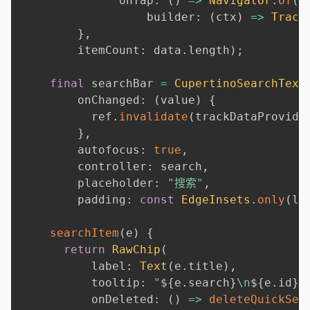
              onTap
:
(
)
=
>
Navigator
.
of
(
c
                  builder
:
(
ctx
)
=
>
Track
}
,
        itemCount
:
 data
.
length
)
;
final
 searchBar 
=
CupertinoSearchText
        onChanged
:
(
value
)
{
          ref
.
invalidate
(
trackDataProvide
}
,
        autofocus
:
true
,
        controller
:
 search
,
        placeholder
:
"搜索"
,
        padding
:
const
EdgeInsets
.
only
(
le
searchItem
(
e
)
{
return
RawChip
(
          label
:
Text
(
e
.
title
)
,
          tooltip
:
"
${
e
.
search
}
\n
${
e
.
id
}
"
          onDeleted
:
(
)
=
>
deleteQuickSea