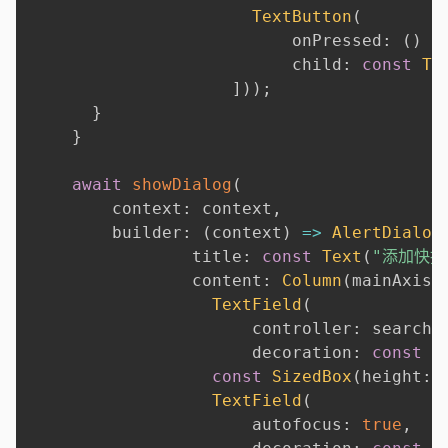
TextButton
(
                          onPressed
:
(
)
=
                          child
:
const
Te
]
)
)
;
}
}
await
showDialog
(
        context
:
 context
,
        builder
:
(
context
)
=
>
AlertDialog
                title
:
const
Text
(
"添加快捷
                content
:
Column
(
mainAxisS
TextField
(
                      controller
:
 searchC
                      decoration
:
const
I
const
SizedBox
(
height
:
TextField
(
                      autofocus
:
true
,