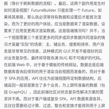
据（等价于刷新数据的流程）。最后，这两个副作用发生时
如何渲染视图？FutureBuilder 只能处理一个 Future，如
果将其串联，那么就必须等待有数据和设置后才能首次渲
染，而为了更好的用户体验，应当是数据来了渲染数据，设
置来了应用变更再次渲染数据。这是极端情况吗？并不，当
一个视图需要三个甚至更多的同步或异步数据共同渲染的情
况才是最“实际”的场景：主、辅业务、搜索和排序、用户消
息是非常常见的场景，这种模式的 GUI 开发不能很好的应
对业务复杂性，最终将导致充满 BUG 和不可维护的代码。
在前端 Web 中，对于基于模板的传统网站，数据总是后端
数据库查询后得到的用于渲染当前视图而准备的，而对于基
于 SPA 的应用，API 往往为前端视图所定制数据结构，后
端返回一般就是聚合了多个业务，为上屏所准备的数据（包
括 GraphQL），因此前端社区对状态复杂性解决方案的需
求并不高。而对于客户端或复杂 SPA，API 数据来源各异，
且往往需要经过计算、过滤、整合和变换才能得到用于上屏