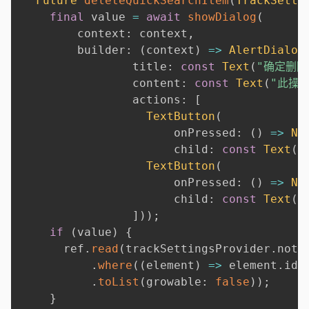
Future
deleteQuickSearchItem
(
TrackSetti
final
 value 
=
await
showDialog
(
        context
:
 context
,
        builder
:
(
context
)
=
>
AlertDialog
                title
:
const
Text
(
"确定删除
                content
:
const
Text
(
"此操
                actions
:
[
TextButton
(
                      onPressed
:
(
)
=
>
Na
                      child
:
const
Text
(
"
TextButton
(
                      onPressed
:
(
)
=
>
Na
                      child
:
const
Text
(
"
]
)
)
;
if
(
value
)
{
      ref
.
read
(
trackSettingsProvider
.
noti
.
where
(
(
element
)
=
>
 element
.
id 
.
toList
(
growable
:
false
)
)
;
}