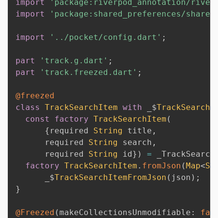
import
'package:riverpod_annotation/river
import
'package:shared_preferences/shared
import
'../pocket/config.dart'
;
part
'track.g.dart'
;
part
'track.freezed.dart'
;
@freezed
class
TrackSearchItem
with
 _$
TrackSearchI
const
factory
TrackSearchItem
(
{
required 
String
 title
,
      required 
String
 search
,
      required 
String
 id
}
)
=
 _TrackSearch
factory
TrackSearchItem
.
fromJson
(
Map
<
St
      _$
TrackSearchItemFromJson
(
json
)
;
}
@Freezed
(
makeCollectionsUnmodifiable
:
fal