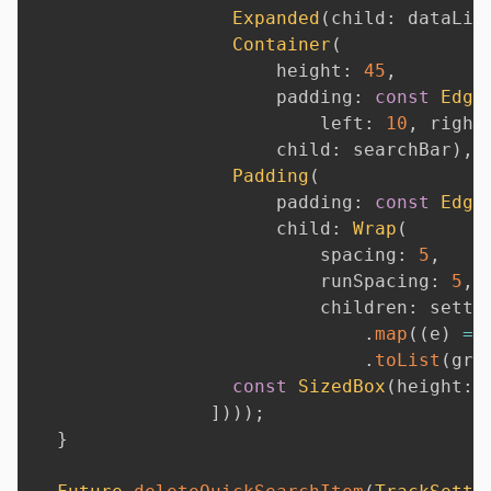
Expanded
(
child
:
 dataLis
Container
(
                      height
:
45
,
                      padding
:
const
Edge
                          left
:
10
,
 right
                      child
:
 searchBar
)
,
Padding
(
                      padding
:
const
Edge
                      child
:
Wrap
(
                          spacing
:
5
,
                          runSpacing
:
5
,
                          children
:
 setti
.
map
(
(
e
)
=
>
.
toList
(
gro
const
SizedBox
(
height
:
]
)
)
)
;
}