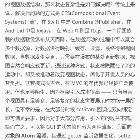
的视图数据结构，那么状态复杂性是如何解决呢？传统上来
说，解决此问题的方式是 CES(Compositional Event
Systems) “流”，在 Swift 中是 Combine @Publisher，在
Android 中是 RxJava，在 Web 中则是 Rx.js，一个视图依
赖的数据就像瀑布从天而降，在数据流动的过程中可以聚合
多个数据源，对数据进行映射、缓存、过滤，最终得到视图
数据，当数据发生变更，只需要在瀑布的某处更新数据，视
图自然会响应式更新，通过这种方式，状态被隐藏在了流的
运动中，却又被推动着改变视图状态，简化了开发人员的心
智负担。这套模式很古老，在 MVC 的年代就已经被广泛使
用，但也足够陌生，因为框架引入成本很高 —— 只有当某
个视图具有足够多、足够复杂的状态需要展示时才能一展所
长，但不幸的是，在大部分时候 setState 回调或双向绑定
即可满足要求，因此对于大部分应用，引入它的收益不高。
简而言之，可以将 GUI 的状态管理分为两种流派：①
面向
对象的 Atom 流派
，其通过 getter 监听数据变化，setter