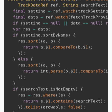
TrackDataRef
 ref
,
String
 searchText
)
final
 setting 
=
 ref
.
watch
(
trackSettings
final
 data 
=
 ref
.
watch
(
fetchTrackProvid
if
(
setting 
==
null
||
 data 
==
null
)
re
var
 res 
=
 data
;
if
(
setting
.
sortByName
)
{
    res
.
sort
(
(
a
,
 b
)
{
return
 a
.
$
1.
compareTo
(
b
.
$
1
)
;
}
)
;
}
else
{
    res
.
sort
(
(
a
,
 b
)
{
return
 int
.
parse
(
b
.
$
2
)
.
compareTo
(
in
}
)
;
}
if
(
searchText
.
isNotEmpty
)
{
    res 
=
 res
.
where
(
(
e
)
{
return
 e
.
$
1.
contains
(
searchText
)
;
}
)
.
toList
(
growable
:
false
)
;