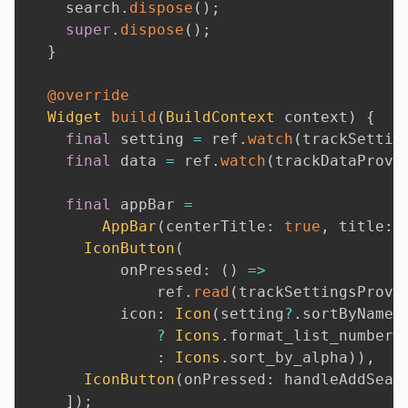
    search
.
dispose
(
)
;
super
.
dispose
(
)
;
}
@override
Widget
build
(
BuildContext
 context
)
{
final
 setting 
=
 ref
.
watch
(
trackSettin
final
 data 
=
 ref
.
watch
(
trackDataProvi
final
 appBar 
=
AppBar
(
centerTitle
:
true
,
 title
:
IconButton
(
          onPressed
:
(
)
=
>
              ref
.
read
(
trackSettingsProvi
          icon
:
Icon
(
setting
?
.
sortByName 
?
Icons
.
format_list_numbered
:
Icons
.
sort_by_alpha
)
)
,
IconButton
(
onPressed
:
 handleAddSear
]
)
;