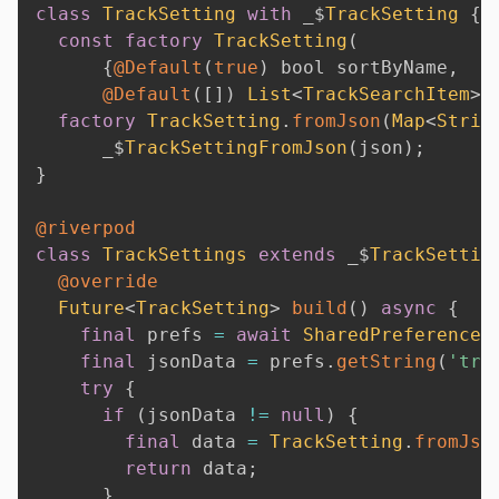
class
TrackSetting
with
 _$
TrackSetting
{
const
factory
TrackSetting
(
{
@Default
(
true
)
 bool sortByName
,
@Default
(
[
]
)
List
<
TrackSearchItem
>
 
factory
TrackSetting
.
fromJson
(
Map
<
Strin
      _$
TrackSettingFromJson
(
json
)
;
}
@riverpod
class
TrackSettings
extends
 _$
TrackSettin
@override
Future
<
TrackSetting
>
build
(
)
async
{
final
 prefs 
=
await
SharedPreferences
final
 jsonData 
=
 prefs
.
getString
(
'tra
try
{
if
(
jsonData 
!=
null
)
{
final
 data 
=
TrackSetting
.
fromJso
return
 data
;
}