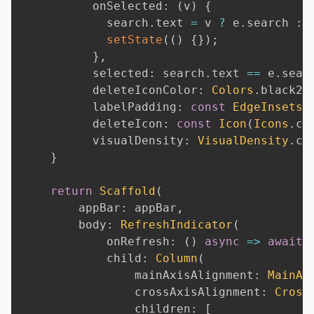
          onSelected
:
(
v
)
{
            search
.
text 
=
 v 
?
 e
.
search 
:
setState
(
(
)
{
}
)
;
}
,
          selected
:
 search
.
text 
==
 e
.
sear
          deleteIconColor
:
Colors
.
black26
          labelPadding
:
const
EdgeInsets
.
          deleteIcon
:
const
Icon
(
Icons
.
cl
          visualDensity
:
VisualDensity
.
co
}
return
Scaffold
(
        appBar
:
 appBar
,
        body
:
RefreshIndicator
(
            onRefresh
:
(
)
async
=
>
await
 
            child
:
Column
(
                mainAxisAlignment
:
MainAx
                crossAxisAlignment
:
Cross
                children
:
[