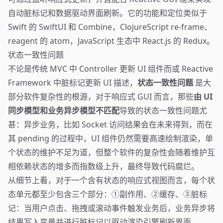
自动脏标记和数据驱动界面刷新。它的功能和定位类似于
Swift 的 SwiftUI 和 Combine，ClojureScript re-frame、
reagent 的 atom，JavaScript 生态中 React.js 的 Redux。
状态一致性问题
不论是传统 MVC 中 Controller 更新 UI 组件而或 Reactive
Framework 中脏标记更新 UI 描述，
状态一致性问题
是大
部分软件复杂性的根源，对于响应式 GUI 而言，那些
由 UI
同步模型和业务异步模型不匹配
导致的状态一致性问题尤
甚：异步业务，比如 Socket 访问结果会在未来得到，而在
其 pending 的过程中，UI 组件仍然需要高速绘制渲染，单
个状态的维护不足为道，但整个软件的复杂性会随着维护互
相依赖状态的增多而指数级上升，最终导致代码腐烂。
从细节上看，对于一个含有状态的响应式视图而言，每个状
态单元都至少包含三个部分：①副作用、②缓存、③脏标
记：当用户点击、拖拽或滚动事件触发业务后，业务异步将
结果写入变量并进行脏标记以驱动渲染引擎刷新界面。