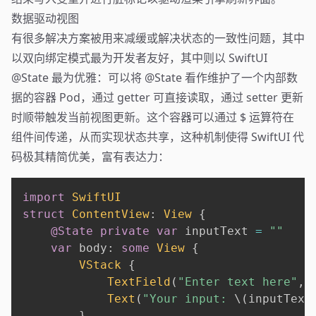
数据驱动视图
有很多解决方案被用来减缓或解决状态的一致性问题，其中
以双向绑定模式最为开发者友好，其中则以 SwiftUI
@State 最为优雅：可以将 @State 看作维护了一个内部数
据的容器 Pod，通过 getter 可直接读取，通过 setter 更新
时顺带触发当前视图更新。这个容器可以通过 $ 运算符在
组件间传递，从而实现状态共享，这种机制使得 SwiftUI 代
码极其精简优美，富有表达力：
import
SwiftUI
struct
ContentView
:
View
{
@State
private
var
 inputText 
=
""
var
 body
:
some
View
{
VStack
{
TextField
(
"Enter text here"
,
 
Text
(
"Your input: 
\(
inputText
}