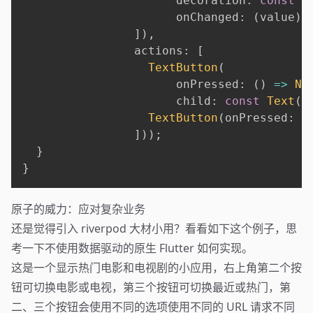
                      decoration
:
const
I
                      onChanged
:
(
value
)
]
)
,
                actions
:
[
TextButton
(
                      onPressed
:
(
)
=
>
Na
                      child
:
const
Text
(
"
TextButton
(
onPressed
:
 h
]
)
)
;
}
}
原子的威力：应对复杂业务
还是觉得引入 riverpod 大材小用？看看如下这个例子，思
考一下不使用数据驱动的原生 Flutter 如何实现。
这是一个显示热门电影和电视剧的小应用，右上角第二个按
钮可切换电影或电视，第三个按钮可切换最近或热门，第
二、三个按钮会使用不同的选项使用不同的 URL 请求不同