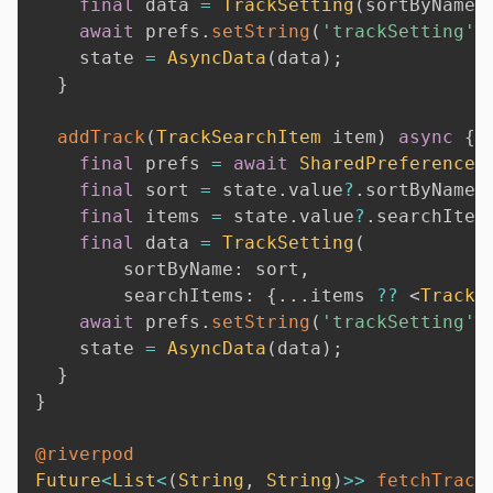
final
 data 
=
TrackSetting
(
sortByName
:
await
 prefs
.
setString
(
'trackSetting'
,
    state 
=
AsyncData
(
data
)
;
}
addTrack
(
TrackSearchItem
 item
)
async
{
final
 prefs 
=
await
SharedPreferences
final
 sort 
=
 state
.
value
?
.
sortByName 
final
 items 
=
 state
.
value
?
.
searchItem
final
 data 
=
TrackSetting
(
        sortByName
:
 sort
,
        searchItems
:
{
.
.
.
items 
?
?
<
TrackS
await
 prefs
.
setString
(
'trackSetting'
,
    state 
=
AsyncData
(
data
)
;
}
}
@riverpod
Future
<
List
<
(
String
,
String
)
>>
fetchTrack