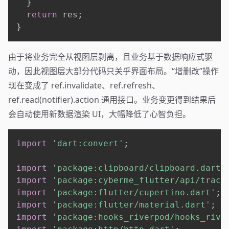
}
return
 res
;
}
由于将业务完全从视图层剥离，且业务基于数据响应式驱
动，因此视图层大部分代码只关乎界面布局。“增删改”操作
现在变成了 ref.invalidate、ref.refresh、
ref.read(notifier).action 通用接口。业务变更得到结果后
会自动使用新数据渲染 UI，大幅降低了心智负担。
import
'dart:convert'
;
import
'package:clipboard/clipboard.dart'
import
'package:cyberme_flutter/api/track
import
'package:flutter/cupertino.dart'
;
import
'package:flutter/material.dart'
;
import
'package:hooks_riverpod/hooks_rive