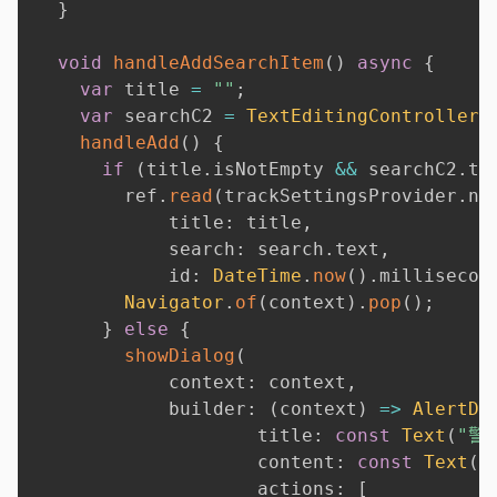
}
void
handleAddSearchItem
(
)
async
{
var
 title 
=
""
;
var
 searchC2 
=
TextEditingController
(
handleAdd
(
)
{
if
(
title
.
isNotEmpty 
&&
 searchC2
.
te
        ref
.
read
(
trackSettingsProvider
.
no
            title
:
 title
,
            search
:
 search
.
text
,
            id
:
DateTime
.
now
(
)
.
millisecon
Navigator
.
of
(
context
)
.
pop
(
)
;
}
else
{
showDialog
(
            context
:
 context
,
            builder
:
(
context
)
=
>
AlertDi
                    title
:
const
Text
(
"警
                    content
:
const
Text
(
"
                    actions
:
[