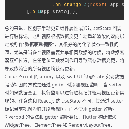
:on-change
#
(
reset!
 app-st
[
:p
@
app-state
]
]
)
)
总的来说，区别于手动更新组件属性或通过 setState 回调
进行脏标记，这种视图根据数据变更自动重新渲染的双向绑
定被称作“
数据驱动视图
”，其很好的简化了状态一致性问
题，尤其是当多个视图需要共享相同数据的时候，将数据容
器互相传递，在任意位置触发副作用导致缓存数据变更，将
导致依赖它的所有视图均获得更新。
ClojureScript 的 atom，以及 SwiftUI 的 @State 实现数据
驱动视图的方式是通过 getter 时添加视图监听，当 setter
时如果数据变更，执行监听以进行脏标记并驱动视图更新实
现的。注意这和 React.js 的 useState 不同，其通过 setter
标记当前视图为脏并刷新视图，而不使用 getter 监听。
Riverpod 的做法和 getter 监听类似：Flutter 构建依赖
WidgetTree、ElementTree 和 Render/LayoutTree，