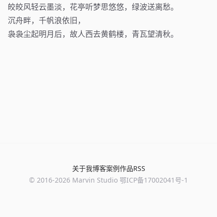
皎皎风轻云墨淡，花亭听梦思悠悠，绿波送离愁。
沉舟畔，千帆浪依旧，
袅袅尘起明月后，故人西去黄鹤楼，青瓦望清秋。
关于我
博客
案例
作品
RSS
© 2016-
2026
Marvin Studio
鄂ICP备17002041号-1