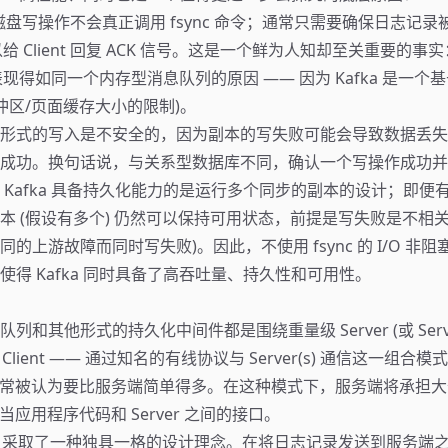
的磁盘写操作不会真正调用 fsync 命令；通常只需要确保日志记录被
就可以给 Client 回复 ACK 信号。这是一个鲜为人知却至关重要的
 能表现得如同一个内存型消息队列的原因 —— 因为 Kafka 是一
冲区/页面缓存大小的限制)。
形式的写入是不安全的，因为副本的写失败可能会导致数据丢失
成功。换句话说，与关系型数据库不同，确认一个写操作成功并
 Kafka 具备持久化能力的是运行多个同步的副本的设计；即便
本 (假设有多个) 仍然可以保持可用状态，前提是写失败是不相关
的上游故障而同时写失败)。因此，不使用 fsync 的 I/O 非
使得 Kafka 同时具备了高吞吐量、持久性和可用性。
列和其他形式的持久化中间件都是围绕重量级 Server (或 Serve
 Client —— 通过知名的有线协议与 Server(s) 通信这一组合
的实现通常被认为要比服务端简单得多。在这种模式下，服务端将承担
是充当应用程序代码和 Server 之间的接口。
lient 采取了一种独具一格的设计理念。在将日志记录发送到服务端之前，