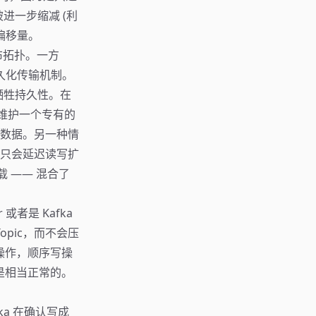
台被进一步缩减 (利
知偏移量。
布拓扑。一方
久化传输机制。
牺牲持久性。在
 维护一个专有的
数据。另一种情
只会延迟读写扩
载 —— 混合了
 或者是 Kafka
opic，而不会压
读操作，顺序写操
享是相当正常的。
ka 在确认写成