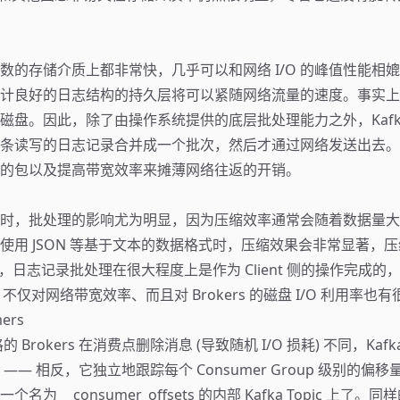
大多数的存储介质上都非常快，几乎可以和网络 I/O 的峰值性能相
计良好的日志结构的持久层将可以紧随网络流量的速度。事实上，K
盘。因此，除了由操作系统提供的底层批处理能力之外，Kafka 的 C
 会把多条读写的日志记录合并成一个批次，然后才通过网络发送出去
的包以及提高带宽效率来摊薄网络往返的开销。
时，批处理的影响尤为明显，因为压缩效率通常会随着数据量大
使用 JSON 等基于文本的数据格式时，压缩效果会非常显著，
此外，日志记录批处理在很大程度上是作为 Client 侧的操作完成
 上，不仅对网络带宽效率、而且对 Brokers 的磁盘 I/O 利用率
ers
的 Brokers 在消费点删除消息 (导致随机 I/O 损耗) 不同，Kaf
—— 相反，它独立地跟踪每个 Consumer Group 级别的偏
名为 __consumer_offsets 的内部 Kafka Topic 上了