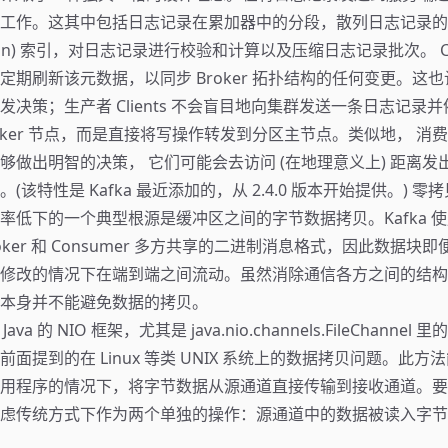
工作。这其中包括日志记录在累加器中的分段，散列日志记录的
ition) 索引，对日志记录进行校验和计算以及压缩日志记录批次。 Cl
期刷新该元数据，以同步 Broker 拓扑结构的任何变更。这也让 C
发决策；生产者 Clients 不会盲目地向集群发送一条日志记录
oker 节点，而是直接将写操作转发到分区主节点。类似地， 消费者 C
够做出明智的决策， 它们可能会去访问 (在地理意义上) 距离发
该特性是 Kafka 最近添加的，从 2.4.0 版本开始提供。) 零拷
率低下的一个典型根源是缓冲区之间的字节数据拷贝。Kafka 
、Broker 和 Consumer 多方共享的二进制消息格式，因此数据
修改的情况下在端到端之间流动。虽然消除通信各方之间的结构
本身并不能避免数据的拷贝。
ava 的 NIO 框架，尤其是 java.nio.channels.FileChannel 里的 
面提到的在 Linux 等类 UNIX 系统上的数据拷贝问题。此
用程序的情况下，将字节数据从源通道直接传输到接收通道。要了解
虑传统方式下作为两个单独的操作：源通道中的数据被读入字节