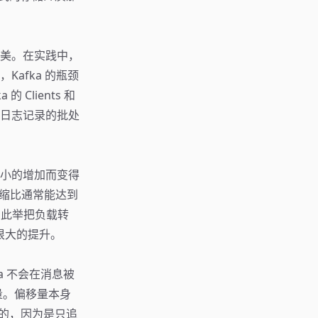
媲美。在实践中，
afka 的瓶颈
lients 和
。日志记录的批处
小的增加而变得
压缩比通常能达到
的，此举把负载转
也有很大的提升。
ka 不会在消息被
移量。偏移量本身
。同样的，因为是只追