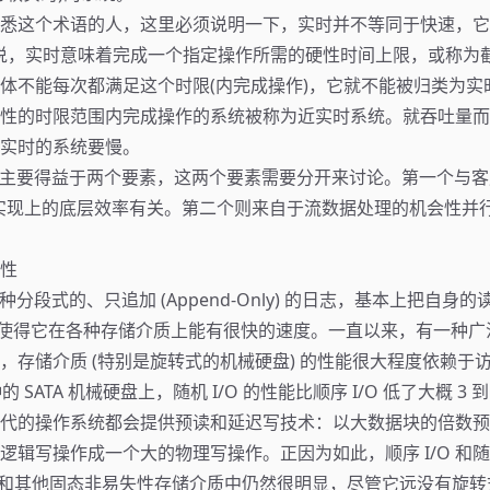
悉这个术语的人，这里必须说明一下，实时并不等同于快速，它仅
说，实时意味着完成一个指定操作所需的硬性时间上限，或称为
体不能每次都满足这个时限(内完成操作)，它就不能被归类为实
性的时限范围内完成操作的系统被称为近实时系统。就吞吐量而
实时的系统要慢。
性能主要得益于两个要素，这两个要素需要分开来讨论。第一个与客户端 (
er) 实现上的底层效率有关。第二个则来自于流数据处理的机会性并
性
了一种分段式的、只追加 (Append-Only) 的日志，基本上把自身
也就使得它在各种存储介质上能有很快的速度。一直以来，有一种
，存储介质 (特别是旋转式的机械硬盘) 的性能很大程度依赖于
分钟的 SATA 机械硬盘上，随机 I/O 的性能比顺序 I/O 低了大概 3 
代的操作系统都会提供预读和延迟写技术：以大数据块的倍数预
辑写操作成一个大的物理写操作。正因为如此，顺序 I/O 和随机 
ash 和其他固态非易失性存储介质中仍然很明显，尽管它远没有旋