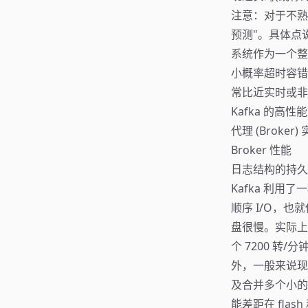
注意：对于不熟
预测"。具体点
系统作为一个整
小概率超时容错
常比近实时或非
Kafka 的高
代理 (Brok
Broker 性能
日志结构的持久
Kafka 利用
顺序 I/O，
盘很慢。实际上
个 7200 转/
外，一般来说现
及合并多个小的逻
能差距在 fl