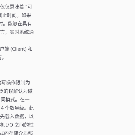
仅意味着 "可
截止时间。如果
时。能够在具有
言，实时系统通
Client) 和
行。
的读写操作限制为
广泛的误解认为磁
访问模式。在一
到 4 个数量级。此
先载入数据，以
I/O 之间的性
转式的存储介质那