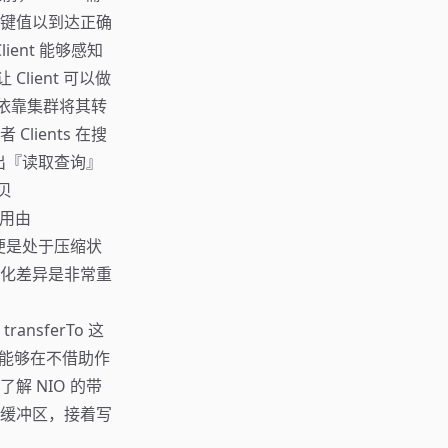
键值以到达正确
ient 能够感知
lient 可以做
并依靠集群将其转
lients 在搜
出『读取查询』
贝
使用由
块即便是处于压缩状
化差异是非常重
transferTo 这
方法能够在不借助作
 NIO 的带
缓冲区，接着写