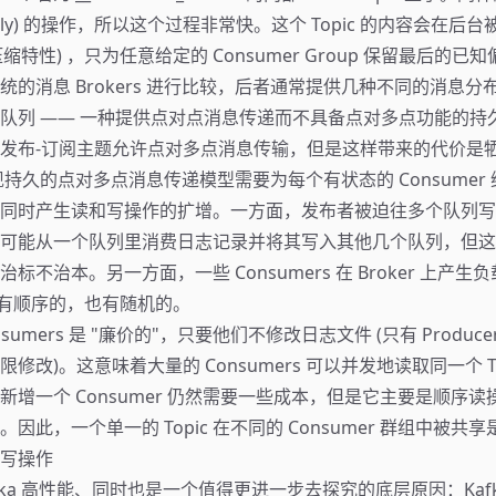
-Only) 的操作，所以这个过程非常快。这个 Topic 的内容会在后
的压缩特性) ，只为任意给定的 Consumer Group 保留最后的已
统的消息 Brokers 进行比较，后者通常提供几种不同的消息分
队列 —— 一种提供点对点消息传递而不具备点对多点功能的持
发布-订阅主题允许点对多点消息传输，但是这样带来的代价是
现持久的点对多点消息传递模型需要为每个有状态的 Consumer
同时产生读和写操作的扩增。一方面，发布者被迫往多个队列写
可能从一个队列里消费日志记录并将其写入其他几个队列，但这
标不治本。另一方面，一些 Consumers 在 Broker 上产生负
，既有顺序的，也有随机的。
onsumers 是 "廉价的"，只要他们不修改日志文件 (只有 Producer
修改)。这意味着大量的 Consumers 可以并发地读取同一个 T
新增一个 Consumer 仍然需要一些成本，但是它主要是顺序
因此，一个单一的 Topic 在不同的 Consumer 群组中被共
写操作
fka 高性能、同时也是一个值得更进一步去探究的底层原因：Kaf