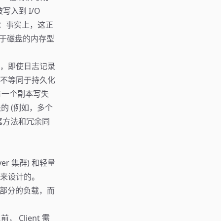
写入到 I/O
事实：事实上，这正
个基于磁盘的内存型
，即使日志记录
不等同于持久化
有一个副本写失
的 (例如，多个
阻塞方法和冗余同
r 集群) 和轻量
模式来设计的。
大部分的负载，而
 Client 需