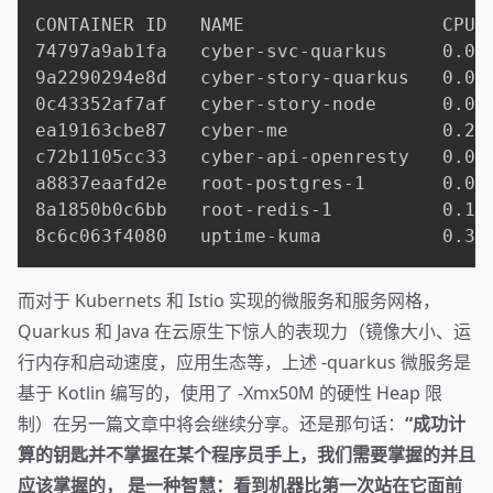
CONTAINER ID   NAME                  CPU 
74797a9ab1fa   cyber-svc-quarkus     0.01
9a2290294e8d   cyber-story-quarkus   0.00
0c43352af7af   cyber-story-node      0.00
ea19163cbe87   cyber-me              0.27
c72b1105cc33   cyber-api-openresty   0.00
a8837eaafd2e   root-postgres-1       0.00
8a1850b0c6bb   root-redis-1          0.13
8c6c063f4080   uptime-kuma           0.39
而对于 Kubernets 和 Istio 实现的微服务和服务网格，
Quarkus 和 Java 在云原生下惊人的表现力（镜像大小、运
行内存和启动速度，应用生态等，上述 -quarkus 微服务是
基于 Kotlin 编写的，使用了 -Xmx50M 的硬性 Heap 限
制）在另一篇文章中将会继续分享。还是那句话：
“成功计
算的钥匙并不掌握在某个程序员手上，我们需要掌握的并且
应该掌握的， 是一种智慧：看到机器比第一次站在它面前