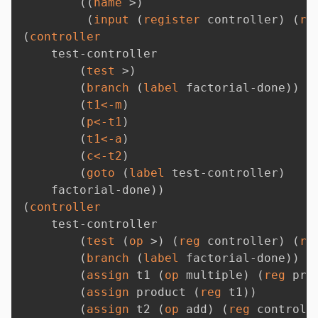
(
(
name
 >
)
(
input
(
register
 controller
)
(
re
(
controller
    test-controller

(
test
 >
)
(
branch
(
label
 factorial-done
)
)
(
t1<-m
)
(
p<-t1
)
(
t1<-a
)
(
c<-t2
)
(
goto
(
label
 test-controller
)
    factorial-done
)
)
(
controller
    test-controller

(
test
(
op
 >
)
(
reg
 controller
)
(
re
(
branch
(
label
 factorial-done
)
)
(
assign
 t1 
(
op
 multiple
)
(
reg
 pro
(
assign
 product 
(
reg
 t1
)
)
(
assign
 t2 
(
op
 add
)
(
reg
 controll