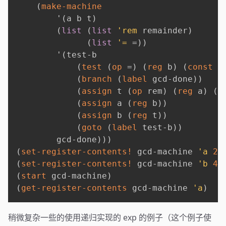
(
make-machine
'
(
a b t
)
(
list
(
list
'rem
 remainder
)
(
list
'=
 =
)
)
'
(
test-b

(
test
(
op
 =
)
(
reg
 b
)
(
const
0
(
branch
(
label
 gcd-done
)
)
(
assign
 t 
(
op
 rem
)
(
reg
 a
)
(
r
(
assign
 a 
(
reg
 b
)
)
(
assign
 b 
(
reg
 t
)
)
(
goto
(
label
 test-b
)
)
        gcd-done
)
)
)
(
set-register-contents!
 gcd-machine 
'a
20
(
set-register-contents!
 gcd-machine 
'b
40
(
start
 gcd-machine
)
(
get-register-contents
 gcd-machine 
'a
)
稍微复杂一些的使用递归实现的 exp 的例子（这个例子使