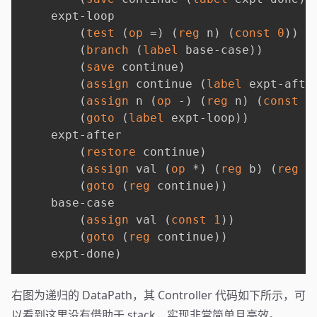
    expt-loop

(
test
(
op
 =
)
(
reg
 n
)
(
const
0
)
)
(
branch
(
label
 base-case
)
)
(
save
 continue
)
(
assign
 continue 
(
label
 expt-afte
(
assign
 n 
(
op
 -
)
(
reg
 n
)
(
const
1
(
goto
(
label
 expt-loop
)
)
    expt-after

(
restore
 continue
)
(
assign
 val 
(
op
 *
)
(
reg
 b
)
(
reg
 v
(
goto
(
reg
 continue
)
)
    base-case

(
assign
 val 
(
const
1
)
)
(
goto
(
reg
 continue
)
)
    expt-done
)
右图为递归的 DataPath，其 Controller 代码如下所示，可
以看到这里没有借助于 stack，实现非常简单且高效。