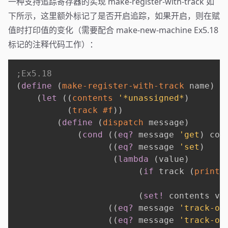
一种支持追踪寄存器的实现 make-register-with-track 如
下所示，这里额外标记了是否开启追踪，如果开启，则在赋
值时打印值的变化（需要配合 make-new-machine Ex5.18
标记的注释代码工作）：
;Ex5.18
(
define
(
make-register-with-track
 name
)
(
let
(
(
contents
'*unassigned*
)
(
track
#f
)
)
(
define
(
dispatch
 message
)
(
cond
(
(
eq?
 message 
'get
)
 con
(
(
eq?
 message 
'set
)
(
lambda
(
value
)
(
if
 track 
(
printf
                                        n
(
set!
 contents va
(
(
eq?
 message 
'track-on
(
(
eq?
 message 
'track-of