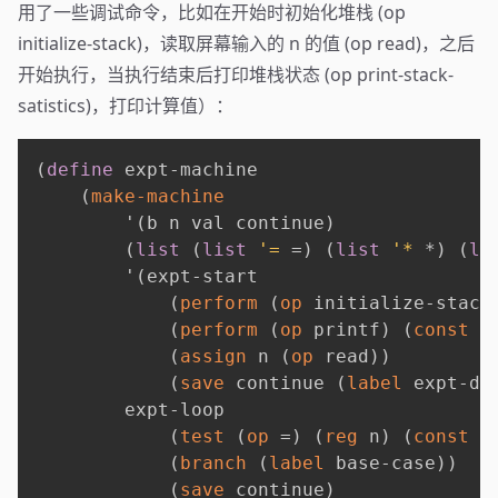
用了一些调试命令，比如在开始时初始化堆栈 (op
initialize-stack)，读取屏幕输入的 n 的值 (op read)，之后
开始执行，当执行结束后打印堆栈状态 (op print-stack-
satistics)，打印计算值）：
(
define
 expt-machine

(
make-machine
'
(
b n val continue
)
(
list
(
list
'=
 =
)
(
list
'*
 *
)
(
li
'
(
expt-start

(
perform
(
op
 initialize-stack
(
perform
(
op
 printf
)
(
const
"
(
assign
 n 
(
op
 read
)
)
(
save
 continue 
(
label
 expt-do
        expt-loop

(
test
(
op
 =
)
(
reg
 n
)
(
const
0
(
branch
(
label
 base-case
)
)
(
save
 continue
)