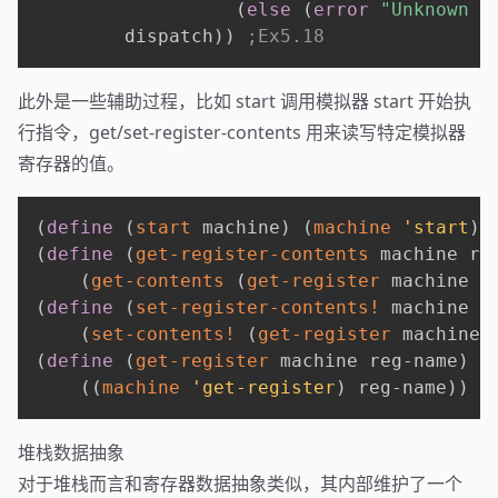
(
else
(
error
"Unknown r
        dispatch
)
)
;Ex5.18
此外是一些辅助过程，比如 start 调用模拟器 start 开始执
行指令，get/set-register-contents 用来读写特定模拟器
寄存器的值。
(
define
(
start
 machine
)
(
machine
'start
)
)
(
define
(
get-register-contents
 machine re
(
get-contents
(
get-register
 machine r
(
define
(
set-register-contents!
 machine r
(
set-contents!
(
get-register
 machine 
(
define
(
get-register
 machine reg-name
)
(
(
machine
'get-register
)
 reg-name
)
)
堆栈数据抽象
对于堆栈而言和寄存器数据抽象类似，其内部维护了一个