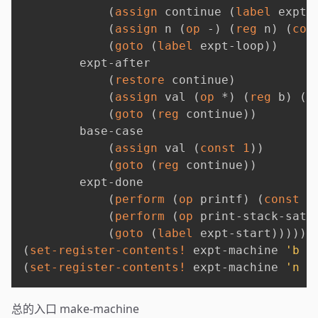
(
assign
 continue 
(
label
 expt-
(
assign
 n 
(
op
 -
)
(
reg
 n
)
(
con
(
goto
(
label
 expt-loop
)
)
        expt-after

(
restore
 continue
)
(
assign
 val 
(
op
 *
)
(
reg
 b
)
(
r
(
goto
(
reg
 continue
)
)
        base-case

(
assign
 val 
(
const
1
)
)
(
goto
(
reg
 continue
)
)
        expt-done

(
perform
(
op
 printf
)
(
const
"
(
perform
(
op
 print-stack-sati
(
goto
(
label
 expt-start
)
)
)
)
)
(
set-register-contents!
 expt-machine 
'b
4
(
set-register-contents!
 expt-machine 
'n
3
总的入口 make-machine