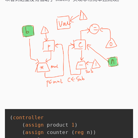
(
controller
(
assign
 product 
1
)
(
assign
 counter 
(
reg
 n
)
)