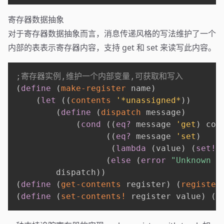
寄存器数据抽象
对于寄存器数据抽象而言，消息传递风格的写法维护了一个
内部的表表示寄存器内容，支持 get 和 set 来读写此内容。
;寄存器实例,维护一个内部变量,可获取和写入
(
define
(
make-register
 name
)
(
let
(
(
contents
'*unassigned*
)
)
(
define
(
dispatch
 message
)
(
cond
(
(
eq?
 message 
'get
)
 con
(
(
eq?
 message 
'set
)
(
lambda
(
value
)
(
set!
 
(
else
(
error
"Unknown r
        dispatch
)
)
(
define
(
get-contents
 register
)
(
register
(
define
(
set-contents!
 register value
)
(
(