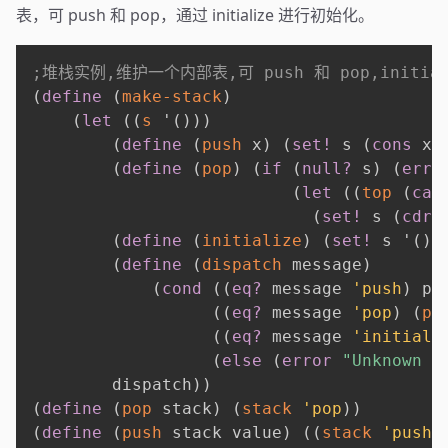
表，可 push 和 pop，通过 initialize 进行初始化。
;堆栈实例,维护一个内部表,可 push 和 pop,initia
(
define
(
make-stack
)
(
let
(
(
s
'
(
)
)
)
(
define
(
push
 x
)
(
set!
 s 
(
cons
 x 
(
define
(
pop
)
(
if
(
null?
 s
)
(
erro
(
let
(
(
top
(
car
(
set!
 s 
(
cdr
 
(
define
(
initialize
)
(
set!
 s 
'
(
)
)
(
define
(
dispatch
 message
)
(
cond
(
(
eq?
 message 
'push
)
 pu
(
(
eq?
 message 
'pop
)
(
po
(
(
eq?
 message 
'initiali
(
else
(
error
"Unknown r
        dispatch
)
)
(
define
(
pop
 stack
)
(
stack
'pop
)
)
(
define
(
push
 stack value
)
(
(
stack
'push
)