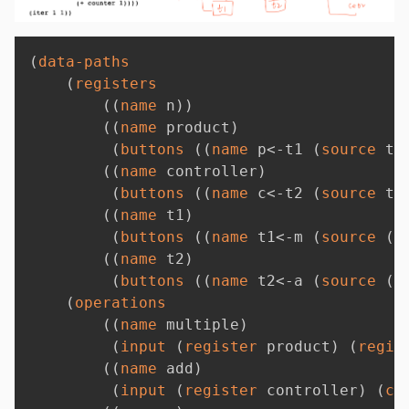
(
data-paths
(
registers
(
(
name
 n
)
)
(
(
name
 product
)
(
buttons
(
(
name
 p<-t1 
(
source
 t1
(
(
name
 controller
)
(
buttons
(
(
name
 c<-t2 
(
source
 t2
(
(
name
 t1
)
(
buttons
(
(
name
 t1<-m 
(
source
(
o
(
(
name
 t2
)
(
buttons
(
(
name
 t2<-a 
(
source
(
o
(
operations
(
(
name
 multiple
)
(
input
(
register
 product
)
(
regis
(
(
name
 add
)
(
input
(
register
 controller
)
(
co