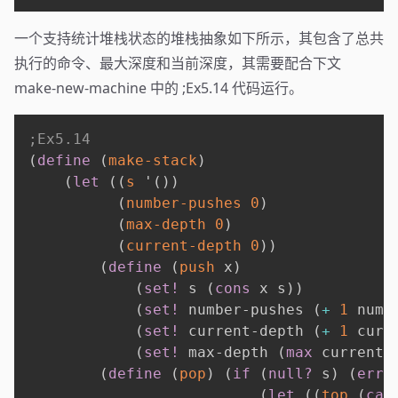
一个支持统计堆栈状态的堆栈抽象如下所示，其包含了总共
执行的命令、最大深度和当前深度，其需要配合下文
make-new-machine 中的 ;Ex5.14 代码运行。
;Ex5.14
(
define
(
make-stack
)
(
let
(
(
s
'
(
)
)
(
number-pushes
0
)
(
max-depth
0
)
(
current-depth
0
)
)
(
define
(
push
 x
)
(
set!
 s 
(
cons
 x s
)
)
(
set!
 number-pushes 
(
+
1
 numb
(
set!
 current-depth 
(
+
1
 curr
(
set!
 max-depth 
(
max
 current-
(
define
(
pop
)
(
if
(
null?
 s
)
(
erro
(
let
(
(
top
(
car