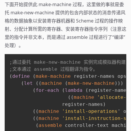
下面开始提供此 make-machine 过程，这里做的事就是委
托 make-new-machine 提供的包含内部状态的消息传递风
格的数据抽象以安装寄存器机器和 Scheme 过程的操作映
射、分配计算所需的寄存器、安装寄存器指令序列（注意这
里的指令并非文本，而是通过 assemble 过程进行了“编译”
处理）。
;通过委托 make-new-machine 实例完成模拟器构建,其
;文本通过 assemble 过程翻译为指令。
(
define
(
make-machine
 register-names ops 
(
let
(
(
machine
(
make-new-machine
)
)
)
(
for-each
(
lambda
(
register-name
)
(
(
machine
'allocate-r
                  register-names
)
(
(
machine
'install-operations
'
 op
(
(
machine
'install-instruction-se
(
assemble
 controller-text machin