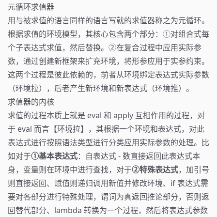
元循环求值器
用与被求值的语言同样的语言写就的求值器称之为元循环。
根据求值的环境模型，其核心包含两个部分：①对组合式每
个子表达式求值，然后替换。②在复合过程中应用实际参
数，通过创建新框架来扩充环境，将形参应用于实参约束。
这两个过程是彼此依赖的，前者从环境绑定表达式实际参数
（环境拉），后者产生新环境和新表达式（环境推）。
求值器的内核
求值的过程本质上就是 eval 和 apply 互相作用的过程，对
于 eval 而言【环境拉】，其根据一个环境和表达式，对此
表达式进行按照语法类型进行分类应用实际参数的处理。比
如对于
①基本表达式
：自表达式 - 数直接返回此表达式本
身，变量则在环境中进行查找，对于
②特殊表达式
，加引号
则直接返回、赋值则递归调用新值并修改环境、if 表达式需
要对各部分进行特殊处理，谓词为真返回推论部分，否则返
回替代部分、lambda 转换为一个过程，然后将表达式参数