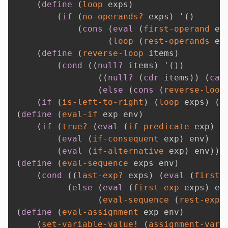
(
define
(
loop
 exps
)
(
if
(
no-operands?
 exps
)
'
(
)
(
cons
(
eval
(
first-operand
 ex
(
loop
(
rest-operands
 ex
(
define
(
reverse-loop
 items
)
(
cond
(
(
null?
 items
)
'
(
)
)
(
(
null?
(
cdr
 items
)
)
(
car
(
else
(
cons
(
reverse-loop
(
if
(
is-left-to-right
)
(
loop
 exps
)
(
r
(
define
(
eval-if
 exp env
)
(
if
(
true?
(
eval
(
if-predicate
 exp
)
 e
(
eval
(
if-consequent
 exp
)
 env
)
(
eval
(
if-alternative
 exp
)
 env
)
)
)
(
define
(
eval-sequence
 exps env
)
(
cond
(
(
last-exp?
 exps
)
(
eval
(
first-
(
else
(
eval
(
first-exp
 exps
)
 en
(
eval-sequence
(
rest-exps
(
define
(
eval-assignment
 exp env
)
(
set-variable-value!
(
assignment-vari