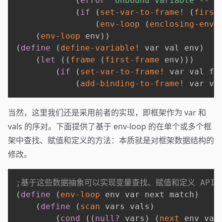
(
error
"Unbound variable -- S
(
if
(
set-var-to-frame!
(
first
(
env-loop
(
enclosing-envi
(
env-loop
 env
)
)
(
define
(
define-variable!
 var val env
)
(
let
(
(
frame
(
first-frame
 env
)
)
)
(
if
(
set-var-to-frame!
 var val fr
(
add-binding-to-frame!
 var va
当然，这里我们还是采用前者的实现，即框架作为 var 和
vals 的序对。下面提供了基于 env-loop 的在单个或多个框
架中查找、赋值和定义的方法：本质就是对框架数据结构的
修改。
;基于这些数据抽象可以实现变量查找、赋值和定义 API
(
define
(
env-loop
 env var next match
)
(
define
(
scan
 vars vals
)
(
cond
(
(
null?
 vars
)
(
next
 env var