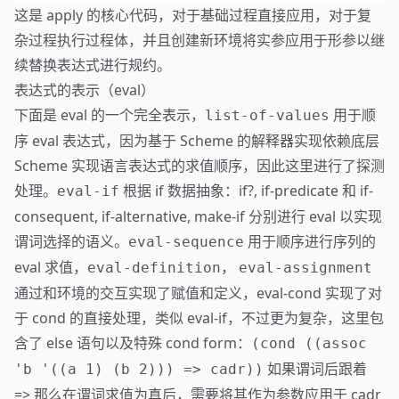
这是 apply 的核心代码，对于基础过程直接应用，对于复
杂过程执行过程体，并且创建新环境将实参应用于形参以继
续替换表达式进行规约。
表达式的表示（eval）
下面是 eval 的一个完全表示，
用于顺
list-of-values
序 eval 表达式，因为基于 Scheme 的解释器实现依赖底层
Scheme 实现语言表达式的求值顺序，因此这里进行了探测
处理。
根据 if 数据抽象：if?, if-predicate 和 if-
eval-if
consequent, if-alternative, make-if 分别进行 eval 以实现
谓词选择的语义。
用于顺序进行序列的
eval-sequence
eval 求值，
，
eval-definition
eval-assignment
通过和环境的交互实现了赋值和定义，eval-cond 实现了对
于 cond 的直接处理，类似 eval-if，不过更为复杂，这里包
含了 else 语句以及特殊 cond form：
(cond ((assoc
如果谓词后跟着
'b '((a 1) (b 2))) => cadr))
=> 那么在谓词求值为真后，需要将其作为参数应用于 cadr