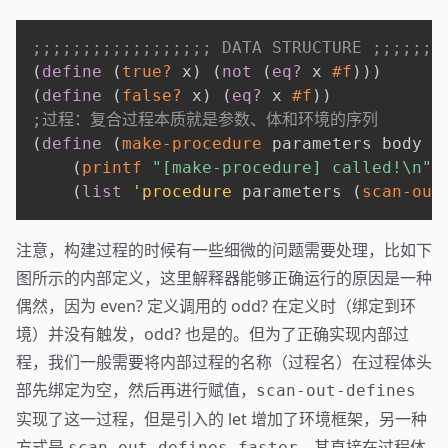
;;;;;;;;;;;;;;;;;; DATA STRUCTURE ;;;;;;;
(
define
(
true?
 x
)
(
not
(
eq?
 x 
#f
)
)
)
(
define
(
false?
 x
)
(
eq?
 x 
#f
)
)
;过程：复合过程本质就是参数、体和环境的序列
(
define
(
make-procedure
 parameters body e
(
printf
"[make-procedure] called!\n"
)
(
list
'procedure
 parameters 
(
scan-out
注意，构建过程的时候有一些细微的问题需要处理，比如下
图所示的内部定义，这里解释器能够正确运行的原因是一种
偶然，因为 even? 定义调用的 odd? 在定义时（绑定到环
境）并没有触发，odd? 也是的。但为了正确实现内部过
程，我们一般需要将内部过程的名称（过程名）在过程体头
部先绑定为空，然后再进行赋值，
scan-out-defines
实现了这一过程，但是引入的 let 增加了环境框架，另一种
方式是
，其直接在过程体
scan-out-defines-faster