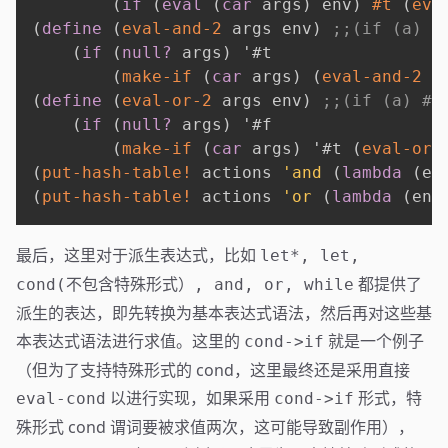
(
if
(
eval
(
car
 args
)
 env
)
#t
(
eva
(
define
(
eval-and-2
 args env
)
;;(if (a) (
(
if
(
null?
 args
)
'
#t

(
make-if
(
car
 args
)
(
eval-and-2
(
(
define
(
eval-or-2
 args env
)
;;(if (a) #t
(
if
(
null?
 args
)
'
#f

(
make-if
(
car
 args
)
'
#t 
(
eval-or
(
put-hash-table!
 actions 
'and
(
lambda
(
en
(
put-hash-table!
 actions 
'or
(
lambda
(
env
最后，这里对于派生表达式，比如
let*, let,
都提供了
cond(不包含特殊形式）, and, or, while
派生的表达，即先转换为基本表达式语法，然后再对这些基
本表达式语法进行求值。这里的
就是一个例子
cond->if
（但为了支持特殊形式的 cond，这里最终还是采用直接
以进行实现，如果采用
形式，特
eval-cond
cond->if
殊形式 cond 谓词要被求值两次，这可能导致副作用），