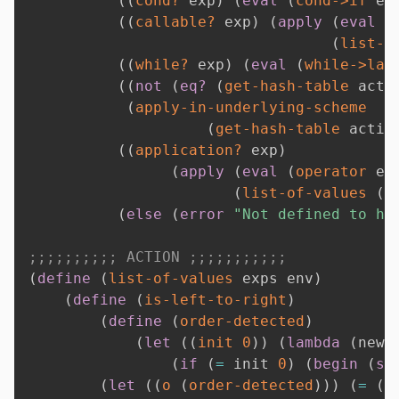
(
(
cond?
 exp
)
(
eval
(
cond->if
 ex
(
(
callable?
 exp
)
(
apply
(
eval
(
(
list-o
(
(
while?
 exp
)
(
eval
(
while->lam
(
(
not
(
eq?
(
get-hash-table
 acti
(
apply-in-underlying-scheme
(
get-hash-table
 actio
(
(
application?
 exp
)
(
apply
(
eval
(
operator
 ex
(
list-of-values
(
o
(
else
(
error
"Not defined to ha
;;;;;;;;;; ACTION ;;;;;;;;;;;
(
define
(
list-of-values
 exps env
)
(
define
(
is-left-to-right
)
(
define
(
order-detected
)
(
let
(
(
init
0
)
)
(
lambda
(
new-
(
if
(
=
 init 
0
)
(
begin
(
se
(
let
(
(
o
(
order-detected
)
)
)
(
=
(
+