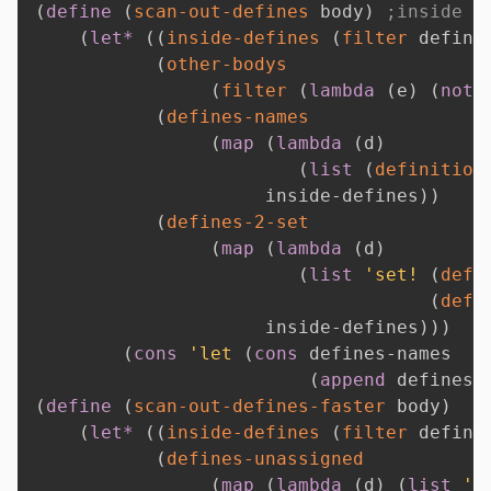
(
define
(
scan-out-defines
 body
)
;inside d
(
let*
(
(
inside-defines
(
filter
 defini
(
other-bodys
(
filter
(
lambda
(
e
)
(
not
(
defines-names
(
map
(
lambda
(
d
)
(
list
(
definition
                     inside-defines
)
)
(
defines-2-set
(
map
(
lambda
(
d
)
(
list
'set!
(
defi
(
defi
                     inside-defines
)
)
)
(
cons
'let
(
cons
 defines-names 

(
append
 defines-
(
define
(
scan-out-defines-faster
 body
)
(
let*
(
(
inside-defines
(
filter
 defini
(
defines-unassigned
(
map
(
lambda
(
d
)
(
list
'd