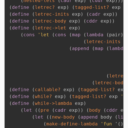
(
nested-lets
(
cadr
 exp
)
(
cddr
 exp
)
)
)
(
define
(
letrec?
 exp
)
(
tagged-list?
 exp 
'
(
define
(
letrec-inits
 exp
)
(
cadr
 exp
)
)
(
define
(
letrec-body
 exp
)
(
cddr
 exp
)
)
(
define
(
letrec->let
 exp
)
(
cons
'let
(
cons
(
map
(
lambda
(
pair
)
(
letrec-inits
 e
(
append
(
map
(
lambda
(
letrec
(
letrec-body
(
define
(
callable?
 exp
)
(
tagged-list?
 exp
(
define
(
while?
 exp
)
(
tagged-list?
 exp 
'w
(
define
(
while->lambda
 exp
)
(
let
(
(
pre
(
cadr
 exp
)
)
(
body
(
cddr
 ex
(
let
(
(
new-body
(
append
 body 
(
lis
(
make-define-lambda
'fun
'
(
)
 