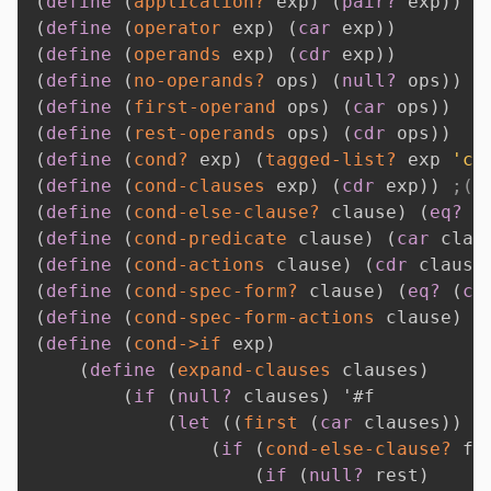
(
define
(
application?
 exp
)
(
pair?
 exp
)
)
;
(
define
(
operator
 exp
)
(
car
 exp
)
)
(
define
(
operands
 exp
)
(
cdr
 exp
)
)
(
define
(
no-operands?
 ops
)
(
null?
 ops
)
)
(
define
(
first-operand
 ops
)
(
car
 ops
)
)
(
define
(
rest-operands
 ops
)
(
cdr
 ops
)
)
(
define
(
cond?
 exp
)
(
tagged-list?
 exp 
'co
(
define
(
cond-clauses
 exp
)
(
cdr
 exp
)
)
;(p
(
define
(
cond-else-clause?
 clause
)
(
eq?
(
(
define
(
cond-predicate
 clause
)
(
car
 clau
(
define
(
cond-actions
 clause
)
(
cdr
 clause
(
define
(
cond-spec-form?
 clause
)
(
eq?
(
ca
(
define
(
cond-spec-form-actions
 clause
)
(
(
define
(
cond->if
 exp
)
(
define
(
expand-clauses
 clauses
)
(
if
(
null?
 clauses
)
'
#f

(
let
(
(
first
(
car
 clauses
)
)
(
(
if
(
cond-else-clause?
 fi
(
if
(
null?
 rest
)