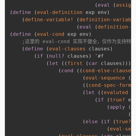
(
eval
(
assign
(
define
(
eval-definition
 exp env
)
(
define-variable!
(
definition-variabl
(
eval
(
definition-v
(
define
(
eval-cond
 exp env
)
;这里的 eval-cond 实现不健全，仅作为支持特殊
(
define
(
eval-clauses
 clauses
)
(
if
(
null?
 clauses
)
'
#f

(
let
(
(
first
(
car
 clauses
)
)
)
(
cond
(
(
cond-else-clause?
(
eval-sequence
(
c
(
(
cond-spec-form?
(
let
(
(
evaluted
(
(
if
(
true?
 ev
(
apply
(
e
(
l
(
else
(
if
(
true?
(
eval-seq