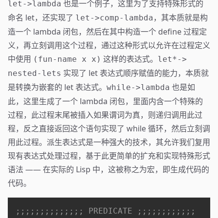
也是一个例子，这里为了支持特殊形式的
let->lambda
命名 let，还实现了
，其本质就是构
let->comp-lambda
造一个 lambda 闭包，然后在其中构造一个 define 过程定
义，再立刻调用这个过程，通过这种形式以允许在过程定义
中使用
这样的表达式。
(fun-name x x)
let*->
实现了 let 表达式顺序赋值的能力，本质就
nested-lets
是转换为嵌套的 let 表达式。
也是如
while->lambda
此，这里生成了一个 lambda 闭包，里面内含一个特殊的
过程，此过程末尾被插入如果谓词为真，则递归调用此过
程，反之直接返回这个语句实现了 while 循环，然后立刻调
用此过程。派生表达式是一种强大的技术，其允许我们复用
现有表达式处理过程，基于此更简单的扩充和实现特殊形式
语法 —— 在实际的 Lisp 中，这被称之为宏，即生成代码的
代码。
;;;;;;;;;;;;;; PREDICATE ;;;;;;;;;;;;