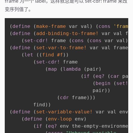
frame 为一个 label，这样就总是可以 set-cdr! frame 来改
变序列值了。
(
define
(
make-frame
 var val
)
(
cons
'frame
(
define
(
add-binding-to-frame!
 var val fr
(
set-cdr!
 frame 
(
cons
(
cons
 var val
)
(
define
(
set-var-to-frame!
 var val frame
)
(
let
(
(
find
#f
)
)
(
set-cdr!
 frame

(
map
(
lambda
(
pair
)
(
if
(
eq?
(
car
 pai
(
begin
(
set!
 
                            pair
)
)
(
cdr
 frame
)
)
)
        find
)
)
(
define
(
set-variable-value!
 var val env
)
(
define
(
env-loop
 env
)
(
if
(
eq?
 env the-empty-environmen