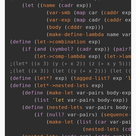
(
let
(
(
name
(
cadr
 exp
)
)
(
var-smb
(
map
 car 
(
caddr
 exp
)
(
var-exp
(
map
 cadr 
(
caddr
 exp
(
body
(
cdddr
 exp
)
)
)
(
make-define-lambda
 name var-
(
define
(
let->combination
 exp
)
(
if
(
and
(
symbol?
(
cadr
 exp
)
)
(
pair?
(
let->comp-lambda
 exp
)
(
let->lamb
;(let* ((x 3) (y (+ x 2)) (z (+ x y 5))) 
;(let ((x 3)) (let ((y (+ x 2))) (let ((z
(
define
(
let*?
 exp
)
(
tagged-list?
 exp 
'le
(
define
(
let*->nested-lets
 exp
)
(
define
(
make-let
 var-pairs body-exp
)
(
list
'let
 var-pairs body-exp
)
)
(
define
(
nested-lets
 var-pairs body-s
(
if
(
null?
 var-pairs
)
(
sequence->
(
make-let
(
list
(
car
 var-pair
(
nested-lets
(
cdr