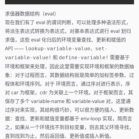
求值器数据结构（eval）
现在我们有了 eval 的谓词判断，可以处理多种语法形式，
将派生表达式转换为表达式，对基本表达式进行 eval 划归
求值，这些 eval 化归后的环境变量查找、更新和赋值的
API ——
lookup-variable-value、set-
和
需要基于
variable-value!
define-variable!
环境和框架来处理，因此这里需要实现环境和框架的数据抽
象：对于过程而言，其数据结构就是简单的加标签参数、过
程体和环境序列。对于 环境而言，通过序对进行表示，序
对 car 为框架，cdr 为关联上一个环境。对于框架而言，其
保存了多个 variable-name 和 variable-value 对，这里通
过序对来实现，其结构很巧妙，可以很方便的插入、更新数
据：查找、更新和赋值变量都基于 env-loop 实现，简而言
之，如果从一个环境找不到目标变量，则去其父环境寻找，
直到找到为止，然后返回值、更新值或插入新值。