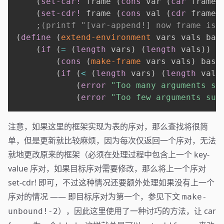
(
set-car!
 frame 
(
cons
 var 
(
car
 frame
)
(
set-cdr!
 frame 
(
cons
 val 
(
cdr
 frame
)
;(printf "[var-append!] now frame is 
(
define
(
extend-environment
 vars vals bas
(
if
(
=
(
length
 vars
)
(
length
 vals
)
)
(
cons
(
make-frame
 vars vals
)
 base
(
if
(
<
(
length
 vars
)
(
length
 vals
(
error
"Too many arguments su
(
error
"Too few arguments sup
注意，如果这里的框架实现为表的序对，那么查找将很简
单，但是更新就比较麻烦，因为每次仅返回一个序对，无法
就地更改原来的框架（必须在处理过程中包含上一个 key-
value 序对，如果目标序对需要修改，那么将上一个序对
set-cdr! 即可，不过这种情况还要额外处理如果没有上一个
序对的情况 —— 即目标序对为第一个，参见下文
make-
），因此这里使用了一种讨巧的方法，让 car
unbound!-2