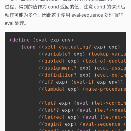
过程，得到的值作为 cond 返回的值，注意 cond 的谓词后
动作可能为多个，因此这里使用 eval-sequence 处理而非
eval 处理。
(
define
(
eval
 exp env
)
(
cond
(
(
self-evaluating?
 exp
)
 exp
)
(
(
variable?
 exp
)
(
lookup-variab
(
(
quoted?
 exp
)
(
text-of-quotati
(
(
assignment?
 exp
)
(
eval-assign
(
(
definition?
 exp
)
(
eval-defini
(
(
if?
 exp
)
(
eval-if
 exp env
)
)
(
(
lambda?
 exp
)
(
make-procedure
(
(
let?
 exp
)
(
eval
(
let->combina
(
(
let*?
 exp
)
(
eval
(
let*->neste
(
(
letrec?
 exp
)
(
eval
(
letrec->l
(
(
begin?
 exp
)
(
eval-sequence
(
b