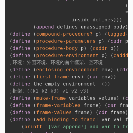
(
d
'
        *u
                     inside-defines
)
)
)
(
append
 defines-unassigned body
)
)
(
define
(
compound-procedure?
 p
)
(
tagged-l
(
define
(
procedure-parameters
 p
)
(
cadr
 p
)
(
define
(
procedure-body
 p
)
(
caddr
 p
)
)
(
define
(
procedure-environment
 p
)
(
cadddr
;环境：外围环境、环境的首个框架、空环境
(
define
(
enclosing-environment
 env
)
(
cdr
 
(
define
(
first-frame
 env
)
(
car
 env
)
)
(
define
 the-empty-environment 
'
(
)
)
;框架：((k1 k2 k3) v1 v2 v3)
(
define
(
make-frame
 variables values
)
(
co
(
define
(
frame-variables
 frame
)
(
car
 fram
(
define
(
frame-values
 frame
)
(
cdr
 frame
)
)
(
define
(
add-binding-to-frame!
 var val fr
(
printf
"[var-append!] add var to fra