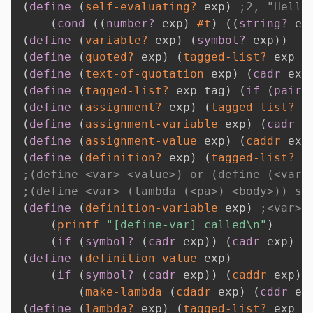
(
define
(
self-evaluating?
 exp
)
;2, "Hello
(
cond
(
(
number?
 exp
)
#t
)
(
(
string?
 ex
(
define
(
variable?
 exp
)
(
symbol?
 exp
)
)
(
define
(
quoted?
 exp
)
(
tagged-list?
 exp 
'
(
define
(
text-of-quotation
 exp
)
(
cadr
 exp
(
define
(
tagged-list?
 exp tag
)
(
if
(
pair?
(
define
(
assignment?
 exp
)
(
tagged-list?
 e
(
define
(
assignment-variable
 exp
)
(
cadr
 e
(
define
(
assignment-value
 exp
)
(
caddr
 exp
(
define
(
definition?
 exp
)
(
tagged-list?
 e
;(define <var> <value>) or (define (<var>
;(define <var> (lambda (<pa>) <body>)) sa
(
define
(
definition-variable
 exp
)
;<var>
(
printf
"[define-var] called\n"
)
(
if
(
symbol?
(
cadr
 exp
)
)
(
cadr
 exp
)
(
(
define
(
definition-value
 exp
)
(
if
(
symbol?
(
cadr
 exp
)
)
(
caddr
 exp
)
(
make-lambda
(
cdadr
 exp
)
(
cddr
 ex
(
define
(
lambda?
 exp
)
(
tagged-list?
 exp 
'