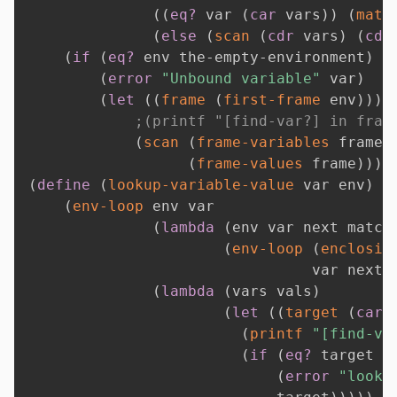
(
(
eq?
 var 
(
car
 vars
)
)
(
matc
(
else
(
scan
(
cdr
 vars
)
(
cdr
(
if
(
eq?
 env the-empty-environment
)
(
error
"Unbound variable"
 var
)
(
let
(
(
frame
(
first-frame
 env
)
)
)
;(printf "[find-var?] in fram
(
scan
(
frame-variables
 frame
)
(
frame-values
 frame
)
)
)
)
(
define
(
lookup-variable-value
 var env
)
(
env-loop
 env var

(
lambda
(
env var next match
(
env-loop
(
enclosin
                                var next 
(
lambda
(
vars vals
)
(
let
(
(
target
(
car
 
(
printf
"[find-va
(
if
(
eq?
 target 
'
(
error
"looku