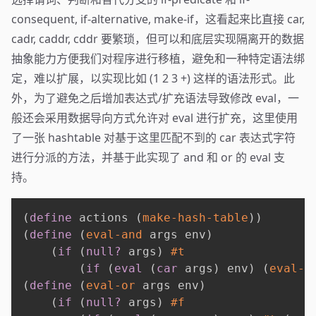
consequent, if-alternative, make-if，这看起来比直接 car,
cadr, caddr, cddr 要繁琐，但可以和底层实现隔离开的数据
抽象能力方便我们对程序进行移植，避免和一种特定语法绑
定，难以扩展，以实现比如 (1 2 3 +) 这样的语法形式。此
外，为了避免之后增加表达式/扩充语法导致修改 eval，一
般还会采用数据导向方式允许对 eval 进行扩充，这里使用
了一张 hashtable 对基于这里匹配不到的 car 表达式字符
进行分派的方法，并基于此实现了 and 和 or 的 eval 支
持。
(
define
 actions 
(
make-hash-table
)
)
(
define
(
eval-and
 args env
)
(
if
(
null?
 args
)
#t
(
if
(
eval
(
car
 args
)
 env
)
(
eval-a
(
define
(
eval-or
 args env
)
(
if
(
null?
 args
)
#f