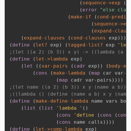
(
sequence->exp
(
c
(
error
"else clau
(
make-if
(
cond-predic
(
sequence->ex
(
expand-claus
(
expand-clauses
(
cond-clauses
 exp
)
)
)
(
define
(
let?
 exp
)
(
tagged-list?
 exp 
'let
;(let ((a 2) (b 3)) x y) -> ((lambda (a b
(
define
(
let->lambda
 exp
)
(
let
(
(
var-pairs
(
cadr
 exp
)
)
(
body-ex
(
cons
(
make-lambda
(
map
 car var-p
(
map
 cadr var-pairs
)
)
)
)
;(let name ((a 2) (b 3)) x y (name a b)) 
;((lambda () (define (name a b) x y (name
(
define
(
make-define-lambda
 name vars bod
(
list
(
list
'lambda
'
(
)
(
cons
'define
(
cons
(
cons
(
cons
 name calls
)
)
)
)
(
define
(
let->comp-lambda
 exp
)