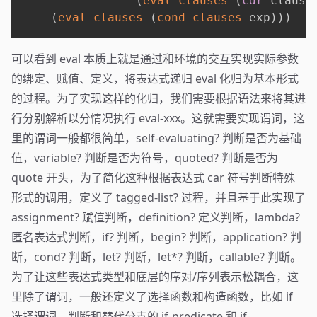
(
eval-clauses
(
cdr
 clause
(
eval-clauses
(
cond-clauses
 exp
)
)
)
可以看到 eval 本质上就是通过和环境的交互实现实际参数
的绑定、赋值、定义，将表达式递归 eval 化归为基本形式
的过程。为了实现这样的化归，我们需要根据语法来将其进
行分别解析以分情况执行 eval-xxx。这就需要实现谓词，这
里的谓词一般都很简单，self-evaluating? 判断是否为基础
值，variable? 判断是否为符号，quoted? 判断是否为
quote 开头，为了简化这种根据表达式 car 符号判断特殊
形式的调用，定义了 tagged-list? 过程，并且基于此实现了
assignment? 赋值判断，definition? 定义判断，lambda?
匿名表达式判断，if? 判断，begin? 判断，application? 判
断，cond? 判断，let? 判断，let*? 判断，callable? 判断。
为了让这些表达式类型和底层的序对/序列表示松耦合，这
里除了谓词，一般还定义了选择函数和构造函数，比如 if
选择谓词、判断和替代分支的 if-predicate 和 if-