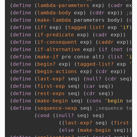
(
define
(
lambda-parameters
 exp
)
(
cadr
 exp
(
define
(
lambda-body
 exp
)
(
cddr
 exp
)
)
;a 
(
define
(
make-lambda
 parameters body
)
(
co
(
define
(
if?
 exp
)
(
tagged-list?
 exp 
'if
)
)
(
define
(
if-predicate
 exp
)
(
cadr
 exp
)
)
(
define
(
if-consequent
 exp
)
(
caddr
 exp
)
)
(
define
(
if-alternative
 exp
)
(
if
(
not
(
nu
(
define
(
make-if
 pre conse alt
)
(
list
'if
(
define
(
begin?
 exp
)
(
tagged-list?
 exp 
'b
(
define
(
begin-actions
 exp
)
(
cdr
 exp
)
)
(
define
(
last-exp?
 seq
)
(
null?
(
cdr
 seq
)
)
(
define
(
first-exp
 seq
)
(
car
 seq
)
)
(
define
(
rest-exps
 seq
)
(
cdr
 seq
)
)
(
define
(
make-begin
 seq
)
(
cons
'begin
 seq
(
define
(
sequence->exp
 seq
)
;sequence to 
(
cond
(
(
null?
 seq
)
 seq
)
(
(
last-exp?
 seq
)
(
first-e
(
else
(
make-begin
 seq
)
)
)
)