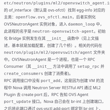
etc/neutron/plugins/ml2/openvswitch_agent.i
的 of_interface（默认是 ovs-ofctl）找到 egg-info 对应的
主类：
，后者实例化
openflow.ovs_ofctl.main
OVSNeutronAgent 实例对象，进入
中，
daemon_loop
此进程的名字是
。初始
neutron-openvswitch-agent
化 Bridge 实例发生在其
函数中（见上文描
__init__
述，基本就是加载配置，创建了几个桥）。相关的代码在
文件夹
neutron/plugin/ml2/openvswitch/agent
中。OVSNeutronAgent 是一个进程，也是一个 RPC
Consumer（其
方法中调用了
并
__init__
setup_rpc
创建了消费者)。
create_consumers
RPC 调用接口中没有
，这是因为创建 VM 的流
port_add
程中 Nova 调用 Neutron Server RESTful API 通过 ML2
Plugin 去 create port 后，RPC 告知 OVS Agent
接口。Nova 自己会在 br-int 上创建端口，
port_update
之后将此端口通过 ovs-vsctl add-port 绑定到 br-int 上，