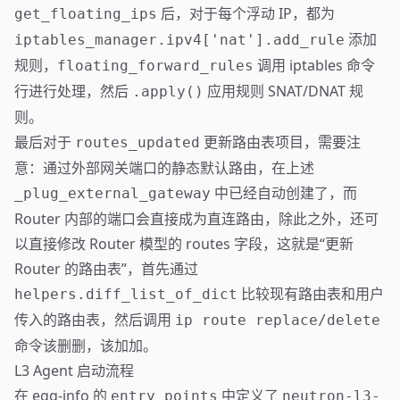
后，对于每个浮动 IP，都为
get_floating_ips
添加
iptables_manager.ipv4['nat'].add_rule
规则，
调用 iptables 命令
floating_forward_rules
行进行处理，然后
应用规则 SNAT/DNAT 规
.apply()
则。
最后对于
更新路由表项目，需要注
routes_updated
意：通过外部网关端口的静态默认路由，在上述
中已经自动创建了，而
_plug_external_gateway
Router 内部的端口会直接成为直连路由，除此之外，还可
以直接修改 Router 模型的 routes 字段，这就是“更新
Router 的路由表”，首先通过
比较现有路由表和用户
helpers.diff_list_of_dict
传入的路由表，然后调用
ip route replace/delete
命令该删删，该加加。
L3 Agent 启动流程
在 egg-info 的
中定义了
entry_points
neutron-l3-