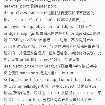
删除 peer port，
delete_port
删除所有流表如果有配置的
drop_flows_on_start
话，
设置默认流表），
setup_default_table
br_phys：
（针对每个
setup_physical_bridges
bridge_mappings 如果尚未创建好对应 bridge clazz 则通
过 OVSPhysicalBridge 创建 —— 注意，不去调用 ovs-
vsctl 创建实际的桥，这些连接到物理网卡的桥都是事先创
建好的，并设置安全模式、控制器信息，初始化流表等。此
外，设置 br-int 和 br-phys 的对接，如果设置
则使用 veth 模式对接，
use_veth_interconnection
反之使用 patch port 模式对接），br-tun：
和
（创
setup_tunnel_br
setup_tunnel_br_flows
建 OVSTunnelBridge 实例，调用 ovs-vsctl 创建 br-tun，
设置控制器信息，通过在
上增加
来
int_br
patch_port
对接 br-int 和 br-tun，删除所有流表并设置默认流表