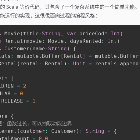
的 Scala 等价代码，其包含了一个复杂系统中的一个简单功能
能运行的实现，这很像面向过程的编程风格：
s
 Movie
(
title
:
String
,
var
 priceCode
:
Int
)
s
 Rental
(
movie
:
 Movie
,
 daysRented
:
Int
)
s
 Customer
(
name
:
String
)
{
tals
:
 mutable
.
Buffer
[
Rental
]
=
 mutable
.
Buffer
Rental
(
rental
:
 Rental
)
:
Unit
=
 rentals
.
append
vie 
{
LDREN 
=
2
ULAR 
=
0
_RELEASE 
=
1
ore 
{
问题：函数过长，可以抽取功能边界
tement
(
customer
:
 Customer
)
:
String
=
{
otalAmount 
=
0.0