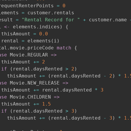
requentRenterPoints 
=
0
lements 
=
 customer
.
rentals

esult 
=
"Rental Record for "
+
 customer
.
name 
i 
<-
 elements
.
indices
)
{
 thisAmount 
=
0.0
 rental 
=
 elements
(
i
)
tal
.
movie
.
priceCode 
match
{
ase
 Movie
.
REGULAR 
=>
 thisAmount 
+=
2
if
(
rental
.
daysRented 
>
2
)
   thisAmount 
+=
(
rental
.
daysRented 
-
2
)
*
1.
ase
 Movie
.
NEW_RELEASE 
=>
 thisAmount 
+=
 rental
.
daysRented 
*
3
ase
 Movie
.
CHILDREN 
=>
 thisAmount 
+=
1.5
if
(
rental
.
daysRented 
>
3
)
   thisAmount 
+=
(
rental
.
daysRented 
-
3
)
*
1.