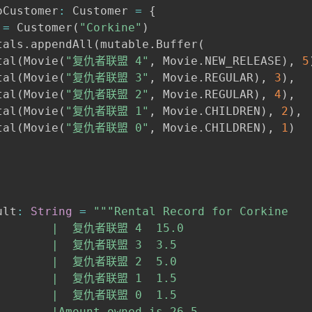
oCustomer
:
 Customer 
=
{
 
=
 Customer
(
"Corkine"
)
tals
.
appendAll
(
mutable
.
Buffer
(
tal
(
Movie
(
"复仇者联盟 4"
,
 Movie
.
NEW_RELEASE
)
,
5
tal
(
Movie
(
"复仇者联盟 3"
,
 Movie
.
REGULAR
)
,
3
)
,
tal
(
Movie
(
"复仇者联盟 2"
,
 Movie
.
REGULAR
)
,
4
)
,
tal
(
Movie
(
"复仇者联盟 1"
,
 Movie
.
CHILDREN
)
,
2
)
,
tal
(
Movie
(
"复仇者联盟 0"
,
 Movie
.
CHILDREN
)
,
1
)
ult
:
String
=
"""Rental Record for Corkine
                 |	复仇者联盟 4	15.0
                 |	复仇者联盟 3	3.5
                 |	复仇者联盟 2	5.0
                 |	复仇者联盟 1	1.5
                 |	复仇者联盟 0	1.5
        |Amount owned is 26.5