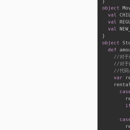
}
object
 Mo
val
 CHI
val
 REG
val
 NEW
}
object
 St
def
 amo
//对
//对
//代
var
 r
    renta
cas
        r
i
         
cas
        r