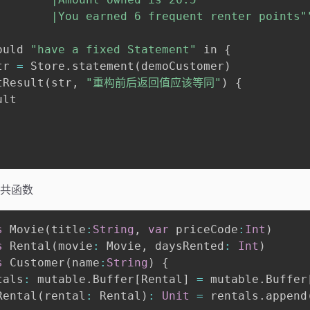
        |You earned 6 frequent renter points"
ould 
"have a fixed Statement"
 in 
{
tr 
=
 Store
.
statement
(
demoCustomer
)
tResult
(
str
,
"重构前后返回值应该等同"
)
{
lt

共函数
s
 Movie
(
title
:
String
,
var
 priceCode
:
Int
)
s
 Rental
(
movie
:
 Movie
,
 daysRented
:
Int
)
s
 Customer
(
name
:
String
)
{
tals
:
 mutable
.
Buffer
[
Rental
]
=
 mutable
.
Buffer
Rental
(
rental
:
 Rental
)
:
Unit
=
 rentals
.
append