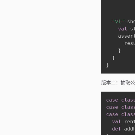
         
"v1"
 sh
val
 s
    asser
      resu
}
}
}
版本二：抽取公
case
clas
case
clas
case
clas
val
 ren
def
 add