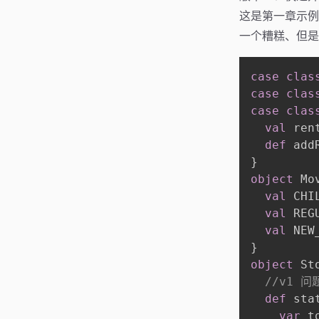
这是第一章示例
一个糟糕、但是
case
clas
case
clas
case
clas
val
 ren
def
 add
}
object
 Mo
val
 CHI
val
 REG
val
 NEW
}
object
 St
//v1 
def
 sta
var
 t