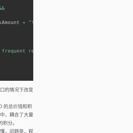
&&
sAmount 
+
"\n"
 frequent renter points"
口的情况下改变
。
D 的总价钱和积
函数中，耦合了大量
的积分。
懂，问题是，程