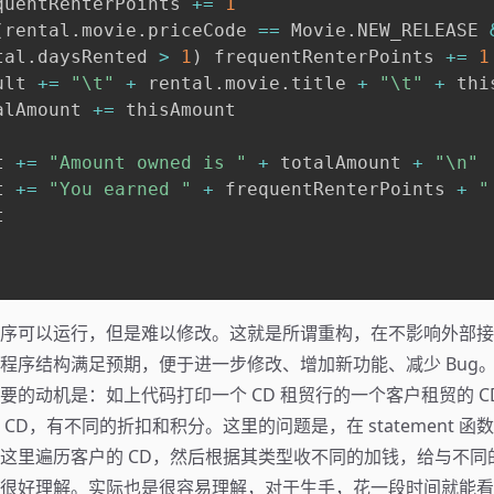
quentRenterPoints 
+=
1
(
rental
.
movie
.
priceCode 
==
 Movie
.
NEW_RELEASE 
tal
.
daysRented 
>
1
)
 frequentRenterPoints 
+=
1
ult 
+=
"\t"
+
 rental
.
movie
.
title 
+
"\t"
+
 thi
alAmount 
+=
 thisAmount

t 
+=
"Amount owned is "
+
 totalAmount 
+
"\n"
t 
+=
"You earned "
+
 frequentRenterPoints 
+
"


序可以运行，但是难以修改。这就是所谓重构，在不影响外部接
程序结构满足预期，便于进一步修改、增加新功能、减少 Bug
要的动机是：如上代码打印一个 CD 租贸行的一个客户租贸的 C
CD，有不同的折扣和积分。这里的问题是，在 statement 
这里遍历客户的 CD，然后根据其类型收不同的加钱，给与不同
很好理解。实际也是很容易理解，对于生手，花一段时间就能看