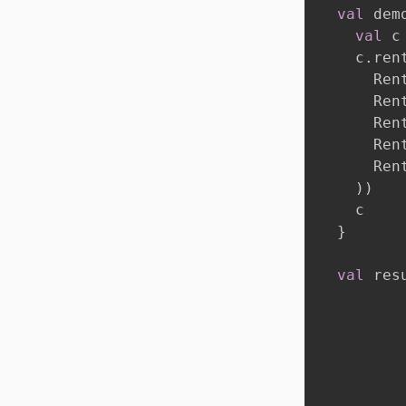
val
 dem
val
 c
    c
.
ren
      Ren
      Ren
      Ren
      Ren
      Ren
)
)
    c

}
val
 res
         