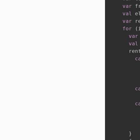
var
 f
val
 e
var
 r
for
(
var
val
      ren
c
         
         
c
         
c
         
         
}