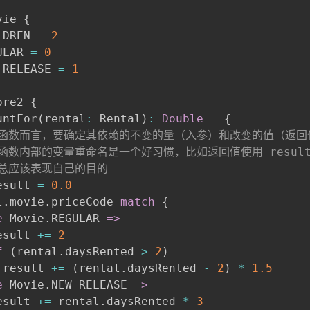
vie 
{
LDREN 
=
2
ULAR 
=
0
_RELEASE 
=
1
ore2 
{
untFor
(
rental
:
 Rental
)
:
Double
=
{
于函数而言，要确定其依赖的不变的量（入参）和改变的值（返回
于函数内部的变量重命名是一个好习惯，比如返回值使用 resul
码总应该表现自己的目的
esult 
=
0.0
l
.
movie
.
priceCode 
match
{
e
 Movie
.
REGULAR 
=>
esult 
+=
2
f
(
rental
.
daysRented 
>
2
)
 result 
+=
(
rental
.
daysRented 
-
2
)
*
1.5
e
 Movie
.
NEW_RELEASE 
=>
esult 
+=
 rental
.
daysRented 
*
3