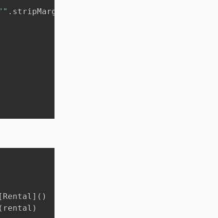
""
.
stripMargin

[
Rental
]
(
)
(
rental
)