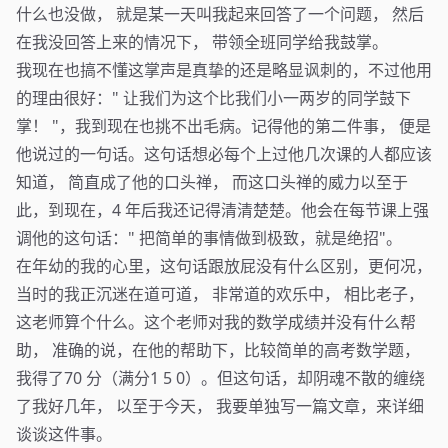
什么也没做， 就是某一天叫我起来回答了一个问题， 然后
在我没回答上来的情况下， 带领全班同学给我鼓掌。
我现在也搞不懂这掌声是真挚的还是略显讽刺的，不过他用
的理由很好：" 让我们为这个比我们小一两岁的同学鼓下
掌！ "，我到现在也挑不出毛病。记得他的第二件事， 便是
他说过的一句话。这句话想必每个上过他几次课的人都应该
知道， 简直成了他的口头禅， 而这口头禅的威力以至于
此，到现在，4 年后我还记得清清楚楚。他会在每节课上强
调他的这句话：" 把简单的事情做到极致，就是绝招"。
在年幼的我的心里，这句话跟放屁没有什么区别，更何况，
当时的我正沉迷在道可道， 非常道的欢乐中， 相比老子，
这老师算个什么。这个老师对我的数学成绩并没有什么帮
助， 准确的说，在他的帮助下，比较简单的高考数学题，
我得了70 分（满分1 5 0）。但这句话，却阴魂不散的缠绕
了我好几年， 以至于今天， 我要单独写一篇文章，来详细
谈谈这件事。