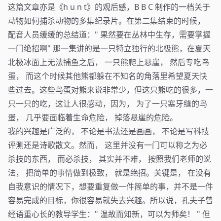
这篇文章亦是《h u n t》的观后感，B B C 制作的一档关于
动物如何捕杀动物的多集纪录片。在第二集结束的时候，
配音人员缓缓的总结道：" 果然要在丛林中生存，需要掌握
一门绝招啊" 那一集讲的是一只特立独行的北极熊，在夏天
北极冰面上无法捕鱼之后， 一只熊爬上悬崖， 然后专吃鸟
蛋， 而这个时候其他熊都躲在不知名的角落里希望夏天快
些过去。这些鸟蛋对熊来说非常少，但这只熊吃的很多，一
只一只的吃，这让人很感动，因为， 为了一只塞牙缝的鸟
蛋， 几乎要面临着生命危险， 掉落悬崖的危险。
我的兴趣是广泛的， 不论是书法还是画画， 不论是写科技
评测还是诗歌散文。然而， 这里并没有一门可以称之为必
杀技的东西， 而必杀技， 其实并不难， 按照我们老师的说
法， 把简单的事情做到极致， 就是绝招。关键是， 在没有
自我意识的情况下，想要重复做一件简单的事，并不是一件
容易完成的目标，你很容易就失去兴趣。所以说，孔夫子曾
经语重心长的教导学生：" 温故而知新，可以为师矣！ " 但