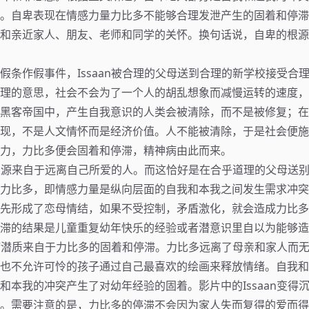
。自卑表现在情感力量力比多不能够合理发泄产生的固着和停滞
和亲近家人、朋友、老师和同学的关怀。换句话说，自卑的根源
假条作假事件，Issaan被合理的父母送到合理的新学校接受合
理的意思，社会不会为了一个人的胡乱想象而减慢运转的速度，
黑客帝国中，产生自我意识的人类会被清除，而不是被修复；在
现，不是人文情怀而是经济价值。人不能被清除，于是社会便施
力，力比多便会固着和停滞，精神病由此而来。
自卑根源来自于远离自己所爱的人。而这恰好是在合乎道理的父母送
力比多，即情感力量是纵向层面的自我和本我之间发生需求冲突
先形成了恋母情结，如果不受控制，矛盾激化，就会造成力比多
滞的结果是儿童重复幼年快乐的经验或者潜意识里自以为能够造
精神病潜质来自于力比多的固着和停滞。力比多远离了母亲和家人而
也不允许可怜的孩子通过自己最喜欢的绘画来释放情绪。自我和
和本我的冲突产生了对幼年经验的固着。影片中的Issaan变得
。需要注意的是，力比多的停滞不会因为家人失而复得的爱而得