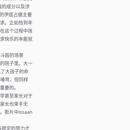
超我的成分以及涉
素的伊底占据主要
求。正如恰到年
在这个过程中孩
求快乐的本能就
子斗殴的场景
家的院子里。大一
抗了大孩子的命
的唾骂，但同样
重要的。
同学甚至家长对于
，家长也束手无
片中issaan
有稳定的努力才