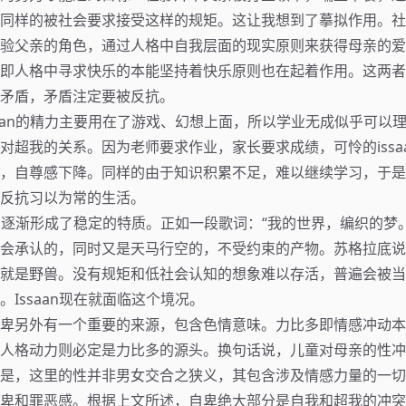
aan同样的被社会要求接受这样的规矩。这让我想到了摹拟作用。
验父亲的角色，通过人格中自我层面的现实原则来获得母亲的爱
即人格中寻求快乐的本能坚持着快乐原则也在起着作用。这两者
矛盾，矛盾注定要被反抗。
saan的精力主要用在了游戏、幻想上面，所以学业无成似乎可以
对超我的关系。因为老师要求作业，家长要求成绩，可怜的issa
，自尊感下降。同样的由于知识积累不足，难以继续学习，于是
反抗习以为常的生活。
aan逐渐形成了稳定的特质。正如一段歌词：“我的世界，编织的梦
会承认的，同时又是天马行空的，不受约束的产物。苏格拉底说
就是野兽。没有规矩和低社会认知的想象难以存活，普遍会被当
。Issaan现在就面临这个境况。
卑另外有一个重要的来源，包含色情意味。力比多即情感冲动本
人格动力则必定是力比多的源头。换句话说，儿童对母亲的性冲
是，这里的性并非男女交合之狭义，其包含涉及情感力量的一切
卑和罪恶感。根据上文所述，自卑绝大部分是自我和超我的冲突