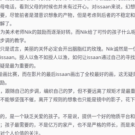
到父母电话，看到父母的时候也并未有过开心。对issaan来说，幻
要，尽管前者是潜意识想象的产物，但是考虑到后者的不稳定和
解了。
情况因为美术老师Nik的鼓励而逐渐好转。而Nik给了可怜的孩子什
an步调的教学。
只是谎言，美丽的关怀必定会开出胭脂红的玫瑰。Nik诚然是一
ssaan。授人以鱼不如授人以渔，如何让issaan通过自己的寻
疑是最为重要的。
绘画比赛，而在影片的最后issaan画出了全校最好的画，这无疑是对
励。
n来说，跟随自己的步调，编织自己的梦，但不要远离了规矩才是最
不能够坚强不催，离开了规则的想象也只能是镜中的影子，花下
的，是一个缺乏关爱的孩子。不是说，提供一个好的物质平台和
；孩子最需要的，不是亿万的家产，也不是严格的师长，而是来
对个人价值的关注。