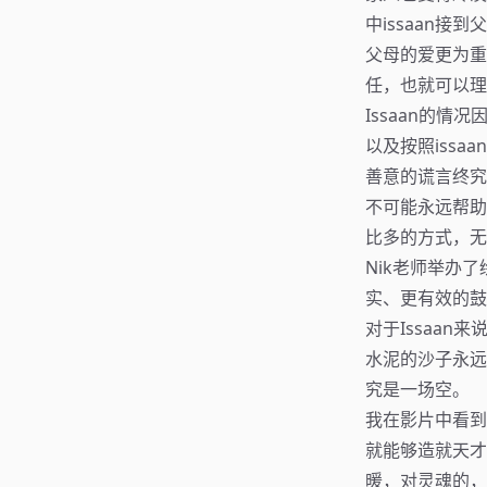
中issaan接
父母的爱更为重
任，也就可以理
Issaan的
以及按照issa
善意的谎言终究
不可能永远帮助i
比多的方式，无
Nik老师举办了
实、更有效的鼓
对于Issaa
水泥的沙子永远
究是一场空。
我在影片中看到
就能够造就天才
暖，对灵魂的，