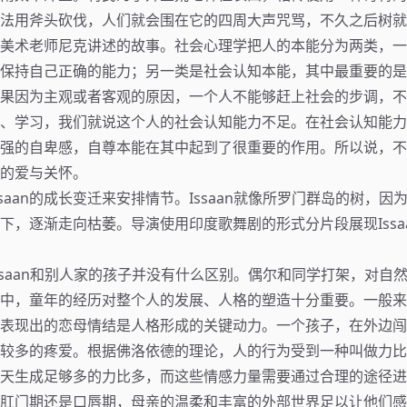
法用斧头砍伐，人们就会围在它的四周大声咒骂，不久之后树就
美术老师尼克讲述的故事。社会心理学把人的本能分为两类，一
保持自己正确的能力；另一类是社会认知本能，其中最重要的是
果因为主观或者客观的原因，一个人不能够赶上社会的步调，不
、学习，我们就说这个人的社会认知能力不足。在社会认知能力
强的自卑感，自尊本能在其中起到了很重要的作用。所以说，不
的爱与关怀。
saan的成长变迁来安排情节。Issaan就像所罗门群岛的树，因
下，逐渐走向枯萎。导演使用印度歌舞剧的形式分片段展现Issa
ssaan和别人家的孩子并没有什么区别。偶尔和同学打架，对自
中，童年的经历对整个人的发展、人格的塑造十分重要。一般来
表现出的恋母情结是人格形成的关键动力。一个孩子，在外边闯
较多的疼爱。根据佛洛依德的理论，人的行为受到一种叫做力比
天生成足够多的力比多，而这些情感力量需要通过合理的途径进
肛门期还是口唇期，母亲的温柔和丰富的外部世界足以让他们感