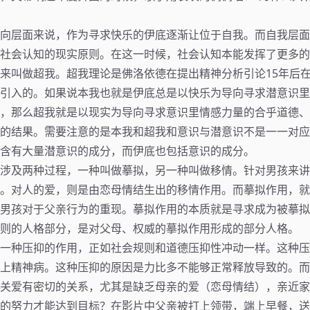
向层面来说，作为寻求快乐的伊底逐渐让位于自我。而自我层面
社会认知的现实原则。在这一时候，社会认知本能发挥了更多的
来叫做超我。超我理论是佛洛依德在提出精神分析引论15年后
引入的。如果说本我也就是伊底总是以快乐为导向寻求潜意识里
，那么超我就是以现实为导向寻求意识里情感力量的合乎道德、
的结果。需要注意的是本我和超我和意识与潜意识不是一一对应
含有大量潜意识的成分，而伊底也包括意识的成分。
涉及两种过程，一种叫做摹拟，另一种叫做移情。针对男孩来讲
。对人的爱，则是由恋母情结生出的移情作用。而摹拟作用，就
男孩对于父亲行为的重现。摹拟作用的本质就是寻求成为被摹拟
则的人格部分，是对父母、权威的摹拟作用形成的部分人格。
一种压抑的作用，正如社会规则和道德压抑性冲动一样。这种压
上精神病。这种压抑的原因是力比多不能够正常释放导致的。而
关爱有密切的关系，尤其是缺乏母亲的爱（恋母情结），亲近家
的努力才能达到目标？在影片中父亲被打上领带，端上早餐，送