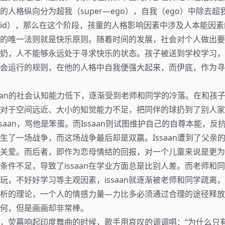
的人格纵向分为超我（super—ego），自我（ego）中除去
id），那么在这个阶段，孩童的人格影响因素中涉及人本能因
的唯一法则就是快乐原则。随着时间的发展，社会对个人做出要
奶，人不能够永远处于寻求快乐的状态。孩子被送到学校学习，
会运行的规则，在他的人格中自我便强大起来，而伊底，作为寻
saan的社会认知能力低下，逐渐受到老师和同学的冷落。在和孩
aan对于空间远近、大小的知觉能力不足，把同伴的球扔到了别人
saan，骂他是笨蛋。而Issaan则试图维护自己的自尊本能，反
生了一场战争，而这场战争最后却是双赢。Issaan遭到了父亲
关爱。而后者，即作为恋母情结的回报，对一个儿童来说是更为
条件不足，导致了issaan在学业方面总是比别人差。而老师和
玩，不好好学习等主观因素，issaan就逐渐被老师和同学疏离
析的理论，一个人的情感力量—力比多必须通过合理的途径释放。影
何，但是画画却非常棒。
，荧幕响起印度舞曲的时候，歌手用哀叹的调调唱：“为什么只