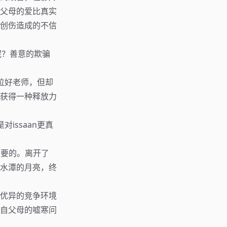
想父母的爱比真实
创伤造成的不信
么呢？善意的欺骗
位好老师，但却
找获得一种释放力
issaan更真
重要的。离开了
水潭的月亮，终
优异的竞争环境
自父母的嘘寒问