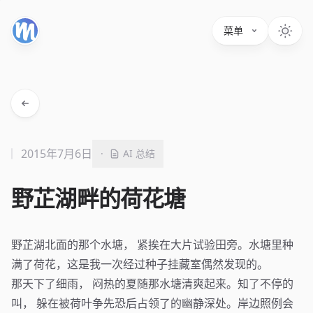
菜单
2015年7月6日
·
AI 总结
野芷湖畔的荷花塘
野芷湖北面的那个水塘， 紧挨在大片试验田旁。水塘里种
满了荷花，这是我一次经过种子挂藏室偶然发现的。
那天下了细雨， 闷热的夏随那水塘清爽起来。知了不停的
叫， 躲在被荷叶争先恐后占领了的幽静深处。岸边照例会