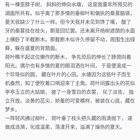
有一棵歪脖子树， 斜斜的伸向水塘， 这是我童年所预见的
湖面所共有。似乎离了那多情的垂柳叶和偏执的桑葚脑袋，
夏天就缺少了什么一样。但今天我并未见到馋了嘴， 酸了
牙的桑葚挂在枝头，那是回忆罢。还未离开杨树遮荫的水面
上横卧了半截断木。那截断木似许久停留不动，周围生出绿
藓，躲在盛夏的背荫面。
荷叶瞧不起这位懒作的断木， 争先恐后的伸长了脖颈向着
阳光。偶尔也有多情的夏的眼泪洒在叶间， 于是便滚成一
个珍珠似的圆， 藏在叶片的心田。水塘因为这些叶子而生
机盎然，知了便吹着口哨迎来了主角。荷叶间露出头的花似
亭亭玉立的大姑娘， 披了一身雪白的衣裳， 化了淡妆， 独
立开放。淡黄的蕊尖，娇羞的可爱模样，被装在心底，藏在
梦乡。
一阵轻风拂过柳叶， 荷叶垂了枝头把久藏的雨滴抛下， 遂
做成涟漪，化成温柔，荡漾开来，溢满了燥热的夏天。