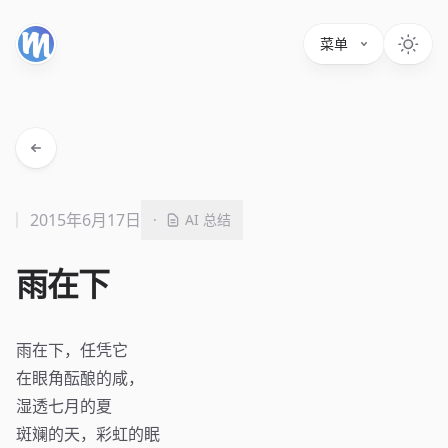
菜单
2015年6月17日
·
AI 总结
雨在下
雨在下，任凭它
在眼角酝酿的咸，
湿透七月的夏
斑斓的天，彩虹的眠