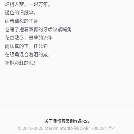
烂柯人梦，一眼万年。
褪色的旧纸伞，
雨巷幽怨的丁香
卷缩了抱着双臂的牙齿咬紧嘴角
花香散尽，暴孽的流年
雨认真的下，任凭它
在眼角混合着泪的咸，
怀抱彩虹的眠！
关于我
博客
案例
作品
RSS
© 2016-
2026
Marvin Studio
鄂ICP备17002041号-1