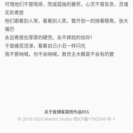
可惜他们不曾晓得，而或孤独的要死，心灵不曾安息，灵魂
无处寄放
他们跟着别人哭，看着别人笑，整齐划一的抹着眼角，张大
嘴巴
永远寄居在厚厚的硬壳，永不摔跤的信仰！
于是痛苦流涕，看着自己小丑一样闪光
我不曾呐喊，也不会呐喊，救世主大概是不会有的罢
关于我
博客
案例
作品
RSS
© 2016-
2026
Marvin Studio
鄂ICP备17002041号-1