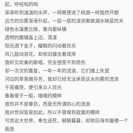
起，呼啦啦的响
渐渐听到湍湍的水声，一转眼便进了桃源一样豁然开朗
远方的白雾渐渐升起，一层一层的浸润着被湖水映蓝的天
绿色水藻像丘陵，像沟壑纵横
透明的膜铺盖上边，荡漾
阳光洒下金子，耀眼的闪动着欢乐
风儿鼓动浪花，却依旧撞击着堤岸
我听见欢奏的歌唱，完全感受不到悲伤
却一次次的重复，一年一年的流浪，它们撞上失望
河边的草青嫩芬芳，我却已经无法承受这水的雾的流浪
于是痛哭，便引来众人目光
像看傻子一般，嗤嗤的模样
感伤并不是眷恋，而是无所谓的心的流浪
我对世间皆是如此，所以不曾嗅到寂寞的模样
可悲这大世界，奉生送死，朝朝暮暮，却依旧海市蜃楼一个
面庞