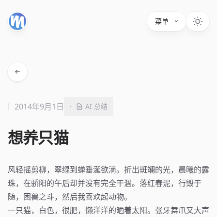
菜单
2014年9月1日
·
AI 总结
想养只猫
风轻摇剪柳，翠绿到蝉垂涎欲滴。折出斑斓的光，晨曦的露
珠，在骄阳的午后却并没有完全干涸。落红春泥，行毁于
随，困兽之斗，然后我喜欢起动物。
一只猫，白色，很肥，懒洋洋的晒着太阳。张牙舞爪又大声