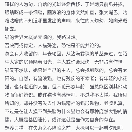
喧扰的人匆匆，角落的光斑逐渐西移，于是两只前爪并拢，
眼睛眯成一条细缝，圆滚滚的身体突然伸直，张大嘴巴，咕
噜咕噜的不知道哪里发出的声响，来往的人匆匆，她向光斑
挪去。
猫的世界大概是无虑的，我路过想。
否决而或肯定，人猫殊途，恐怕是不能并论的。
总会有人收留的，年去轮回，从沾满露珠的草丛穿过，在陌
生人家的房顶晒着阳光，主人或许会悲伤，无非占有作怪，
猫又不承认，她只是自己的主人，总会找到吃的，总会有太
阳的。自然，有流浪猫，也有残疾的不幸者；有年轻的小花
猫，也有老迈的大猫，但不论形态年龄，猫总能区别其他动
物而很好辨识。或许猫也有感情吧，不过我不太懂。我所见
所知的，却并没有失去作为猫精神的猫形动物，老虎也算，
不过是在让人摸不到头脑为什么猫也会有那种庞然大物的情
愫，大概是基因遗传，或许这就是猫作为自身的存在。
想养只猫，在失落之心降临之前，大概可以一起看夕阳吧，