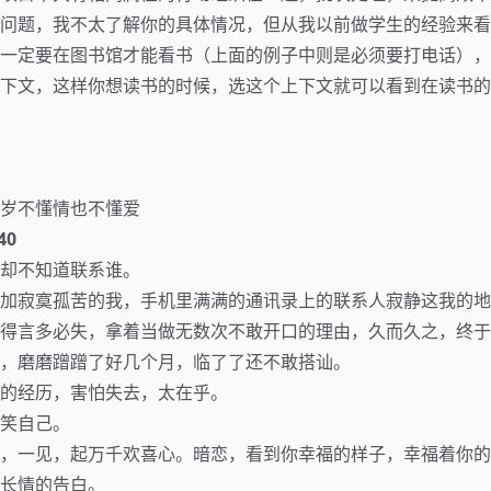
问题，我不太了解你的具体情况，但从我以前做学生的经验来看
一定要在图书馆才能看书（上面的例子中则是必须要打电话），
下文，这样你想读书的时候，选这个上下文就可以看到在读书的
岁不懂情也不懂爱
40
却不知道联系谁。
加寂寞孤苦的我，手机里满满的通讯录上的联系人寂静这我的地
得言多必失，拿着当做无数次不敢开口的理由，久而久之，终于
，磨磨蹭蹭了好几个月，临了了还不敢搭讪。
的经历，害怕失去，太在乎。
笑自己。
，一见，起万千欢喜心。暗恋，看到你幸福的样子，幸福着你的
长情的告白。