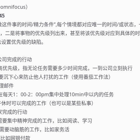
mnifocus）
45
做这件事的时间/精力条件”,每个情境都对应唯一的时间/或状态
，二是将事物的优先级列出来，甚至将该优先级对应到具体的时
s无法设置优先级的缺陷。
有在公司完成的行动
nt-最高优先级，指无论任务需要多少时间完成，一到公司立刻执行
me-需要沉下心来防止他人打扰的工作（使用番茄工作法）
-处理邮件
ime-在每天1：00-2：00pm集中处理10min中以内的任务
eak-午休时可以完成的工作（也可以是某些私事）
在家完成的行动
ergy-需要集中精神完成的工作，比如阅读、学习
ad-不需要动脑筋的工作，比如家务活
机，比如网银付款