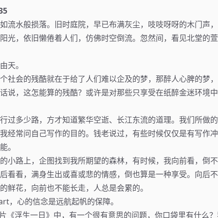
35
如流水般损落。旧时庭院，早已布满灰尘，吱吱呀呀的木门声，
阳光，依旧懒倦着人们，仿佛时空倒流。忽然间，看见北堂的萱
由天。
个社会的残酷就在于给了人们难以企及的梦，那醉人心脾的梦，
话说，这怎能算的残酷？或许是对那些只享受在纸醉金迷环境中
行过多少路，方才知道繁华空逝、长江东流的道理。我们所做的
我经常问自己写作的目的。钱老说过，有些时候仅仅是有写作冲
能。
的小路上，企图找到我所期望的森林，有时候，我向前看，倒不
后看看，满身生出或喜或悲的情感，倒也算是一种享受。向后不
的鲜花，向前也不能长走，人总是会累的。
he heart，心的信念是远航起帆的保障。
录片《浮生一日》中，有一个很有意思的问题，你口袋里有什么