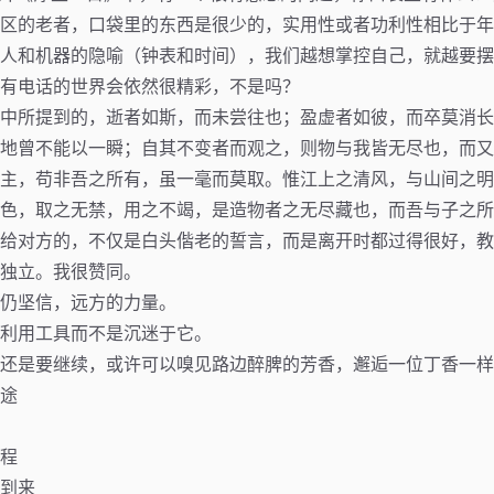
区的老者，口袋里的东西是很少的，实用性或者功利性相比于年
人和机器的隐喻（钟表和时间），我们越想掌控自己，就越要摆
有电话的世界会依然很精彩，不是吗？
中所提到的，逝者如斯，而未尝往也；盈虚者如彼，而卒莫消长
地曾不能以一瞬；自其不变者而观之，则物与我皆无尽也，而又
主，苟非吾之所有，虽一毫而莫取。惟江上之清风，与山间之明
色，取之无禁，用之不竭，是造物者之无尽藏也，而吾与子之所
给对方的，不仅是白头偕老的誓言，而是离开时都过得很好，教
独立。我很赞同。
仍坚信，远方的力量。
利用工具而不是沉迷于它。
还是要继续，或许可以嗅见路边醉脾的芳香，邂逅一位丁香一样
途
程
到来