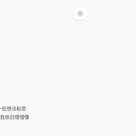
一些想法和思
我依旧懵懵懂