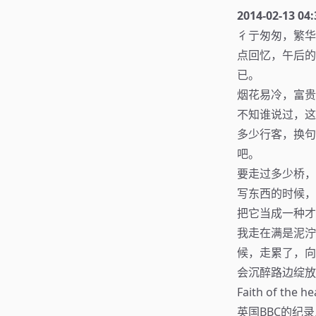
2014-02-13 04:
彳亍匆匆，繁华
点回忆，午后的
已。
烟花易冷，富贵
不知谁说过，这
多少行客，换句
吧。
要走过多少桥，
写东西的时候，
把它当成一种才
我走在满是泥泞
候，走累了，向
会沉醉路边绽放
Faith of t
英国BBC的纪